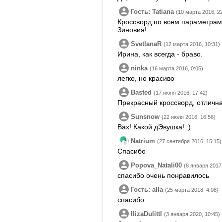
Гость: Tatiana
(10 марта 2016, 2
Кроссворд по всем параметра
Зиновия!
SvetlanaR
(12 марта 2016, 10:31)
Ирина, как всегда - браво.
ninka
(16 марта 2016, 0:05)
легко, но красиво
Basted
(17 июня 2016, 17:42)
Прекрасный кроссворд, отлична
Sunsnow
(22 июля 2016, 16:56)
Вах! Какой дЭвушка! :)
Natrium
(27 сентября 2016, 15:15)
Спасибо
Popova_Natali00
(8 января 2017
спасибо очень понравилось
Гость: alla
(25 марта 2018, 4:08)
спасибо
IlizaDulittl
(3 января 2020, 10:45)