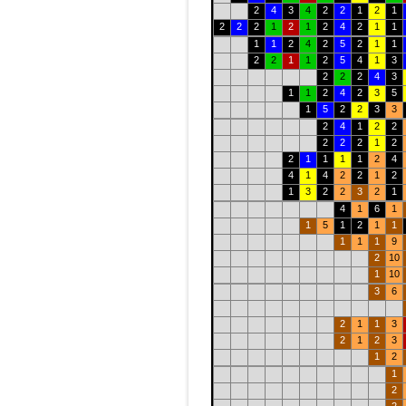
2
4
3
4
2
2
1
2
1
2
2
2
1
2
1
2
4
2
1
1
1
1
2
4
2
5
2
1
1
2
2
1
1
2
5
4
1
3
2
2
2
4
3
1
1
2
4
2
3
5
1
5
2
2
3
3
2
4
1
2
2
2
2
2
1
2
2
1
1
1
1
2
4
4
1
4
2
2
1
2
1
3
2
2
3
2
1
4
1
6
1
1
5
1
2
1
1
1
1
1
9
2
10
1
10
3
6
2
1
1
3
2
1
2
3
1
2
1
2