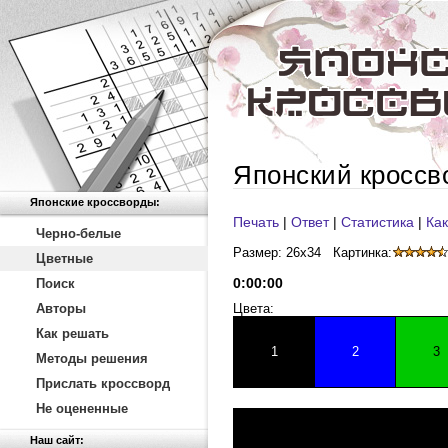
Японский кроссв
Японские кроссворды:
Печать
|
Ответ
|
Статистика
|
Как
Черно-белые
Размер: 26x34
Картинка:
Цветные
0
:
00
:
00
Поиск
Авторы
Цвета:
Как решать
1
2
3
Методы решения
Прислать кроссворд
Не оцененные
Наш сайт: