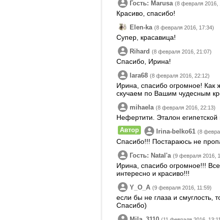
Гость: Marusa
(8 февраля 2016, 
Красиво, спасибо!
Elen-ka
(8 февраля 2016, 17:34)
Супер, красавица!
Rihard
(8 февраля 2016, 21:07)
Спасибо, Ирина!
lara68
(8 февраля 2016, 22:12)
Ирина, спасибо огромное! Как 
скучаем по Вашим чудесным кр
mihaela
(8 февраля 2016, 22:13)
Нефертити. Эталон египетской
Автор
Irina-belko61
(8 февра
Спасибо!!! Постараюсь не пропа
Гость: Natalʹa
(9 февраля 2016, 1
Ирина, спасибо огромное!!! Вс
интересно и красиво!!!
Y_O_A
(9 февраля 2016, 11:59)
если бы не глаза и смуглость, т
Спасибо)
Mila_3110
(11 февраля 2016, 13:1