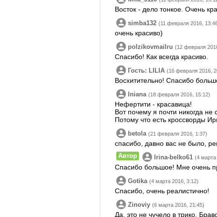
Восток - дело тонкое. Очень кр
simba132
(11 февраля 2016, 13:4
очень красиво)
polzikovmailru
(12 февраля 2016
Спасибо! Как всегда красиво.
Гость: LILIA
(16 февраля 2016, 2
Восхитительно! Спасибо больш
Iniana
(18 февраля 2016, 15:12)
Нефертити - красавица!
Вот почему я почти никогда не
Потому что есть кроссворды Ири
betola
(21 февраля 2016, 1:37)
спасибо, давно вас не было, р
Автор
Irina-belko61
(4 марта 
Спасибо большое! Мне очень п
Gotika
(4 марта 2016, 3:12)
Спасибо, очень реалистично!
Zinoviy
(6 марта 2016, 21:45)
Да, это не чучело в трико. Браво