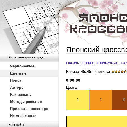
Японский кроссв
Японские кроссворды:
Печать
|
Ответ
|
Статистика
|
Как
Черно-белые
Размер: 45x45
Картинка:
Цветные
0
:
00
:
00
Поиск
Авторы
Цвета:
Как решать
1
2
3
Методы решения
Прислать кроссворд
Не оцененные
Наш сайт: