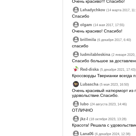
Очень красиво!!! Спасибо!
Lehadychkov
(14 марта 2017, 11:
Спасибо
olgam
(14 мая 2017, 17:55)
Очень красиво! Спасибо!
brillmila
(6 декабря 2017, 6:40)
спасибо
ludmilableskina
(2 января 2020,
Спасибо большое за доставлен
Red-diska
(5 декабря 2021, 17:43)
Кроссворды Тверианки всегда п
Lubascha
(5 мая 2023, 16:50)
Очень красивый натюрморт из 
удовольствие.Спасибо.
lubo
(24 августа 2023, 14:46)
ОТЛИЧНО
jkz-l
(18 октября 2023, 13:28)
Красота! Решала с удовольстви
Lana06
(6 декабря 2024, 12:38)