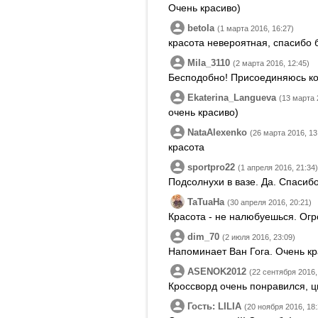
Очень красиво)
betola
(1 марта 2016, 16:27)
красота невероятная, спасибо 
Mila_3110
(2 марта 2016, 12:45)
Бесподобно! Присоединяюсь ко 
Ekaterina_Langueva
(13 марта 
очень красиво)
NataAlexenko
(26 марта 2016, 13
красота
sportpro22
(1 апреля 2016, 21:34)
Подсолнухи в вазе. Да. Спасибо
TaTuaHa
(30 апреля 2016, 20:21)
Красота - не налюбуешься. Огр
dim_70
(2 июля 2016, 23:09)
Напоминает Ван Гога. Очень кра
ASENOK2012
(22 сентября 2016,
Кроссворд очень понравился, 
Гость: LILIA
(20 ноября 2016, 18: