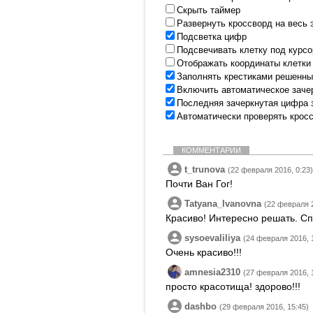
Скрыть таймер
Развернуть кроссворд на весь 
Подсветка цифр
Подсвечивать клетку под курс
Отображать координаты клетки
Заполнять крестиками решенны
Включить автоматическое заче
Последняя зачеркнутая цифра 
Автоматически проверять крос
КОММЕНТАРИИ
t_trunova
(22 февраля 2016, 0:23)
Почти Ван Гог!
Tatyana_Ivanovna
(22 февраля 2
Красиво! Интересно решать. Сп
sysoevaliliya
(24 февраля 2016, 
Очень красиво!!!
amnesia2310
(27 февраля 2016, 
просто красотища! здорово!!!
dashbo
(29 февраля 2016, 15:45)