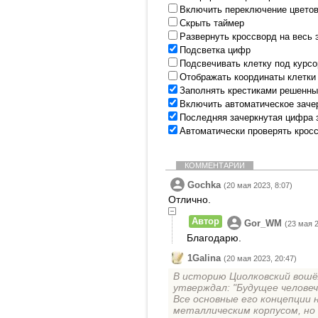
Включить переключение цветов
Скрыть таймер
Развернуть кроссворд на весь 
Подсветка цифр
Подсвечивать клетку под курс
Отображать координаты клетки
Заполнять крестиками решенны
Включить автоматическое заче
Последняя зачеркнутая цифра 
Автоматически проверять крос
КОММЕНТАРИИ
Gochka
(20 мая 2023, 8:07)
Отлично.
Автор
Gor_WM
(23 мая 2
Благодарю.
1Galina
(20 мая 2023, 20:47)
В историю Циолковский вошёл
утверждал: "Будущее человече
Все основные его концепции 
металлическим корпусом, но