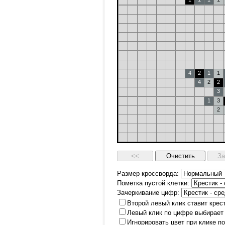
4
2
1
1
4
2
2
3
1
3
2
Размер кроссворда:
Пометка пустой клетки:
Зачеркивание цифр:
Второй левый клик ставит крес
Левый клик по цифре выбирает
Игнорировать цвет при клике п