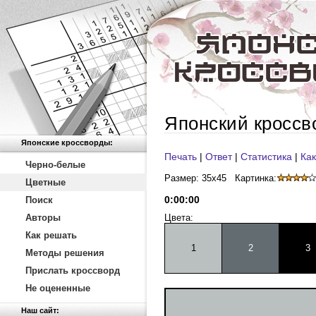
Японский кроссв
Японские кроссворды:
Печать
|
Ответ
|
Статистика
|
Как
Черно-белые
Размер: 35x45
Картинка:
Цветные
0
:
00
:
00
Поиск
Авторы
Цвета:
Как решать
1
2
3
Методы решения
Прислать кроссворд
Не оцененные
Наш сайт: