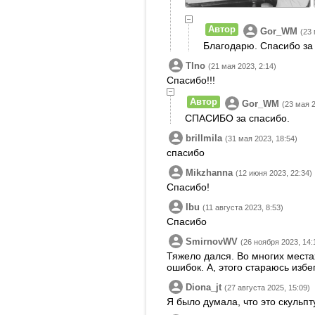
Автор
Gor_WM
(23 
Благодарю. Спасибо за
Tlno
(21 мая 2023, 2:14)
Спасибо!!!
Автор
Gor_WM
(23 мая 2
СПАСИБО за спасибо.
brillmila
(31 мая 2023, 18:54)
спасибо
Mikzhanna
(12 июня 2023, 22:34)
Спасибо!
Ibu
(11 августа 2023, 8:53)
Спасибо
SmirnovWV
(26 ноября 2023, 14:
Тяжело дался. Во многих места
ошибок. А, этого стараюсь избег
Diona_jt
(27 августа 2025, 15:09)
Я было думала, что это скульпт