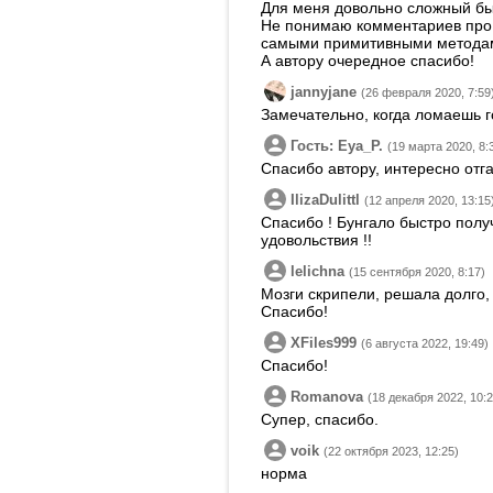
Для меня довольно сложный был
Не понимаю комментариев про о
самыми примитивными методами
А автору очередное спасибо!
jannyjane
(26 февраля 2020, 7:59
Замечательно, когда ломаешь г
Гость: Eya_P.
(19 марта 2020, 8:
Спасибо автору, интересно отг
IlizaDulittl
(12 апреля 2020, 13:15
Спасибо ! Бунгало быстро полу
удовольствия !!
lelichna
(15 сентября 2020, 8:17)
Мозги скрипели, решала долго, 
Спасибо!
XFiles999
(6 августа 2022, 19:49)
Спасибо!
Romanova
(18 декабря 2022, 10:2
Супер, спасибо.
voik
(22 октября 2023, 12:25)
норма