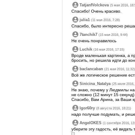
TatjanfVolckova
(5 мая 2016, 18:
Спасибо! Очень красиво.
julia1
(11 мая 2016, 7:28)
Спасибо, было интересно решать
7tanchik7
(15 мая 2016, 9:44)
Не очень понравилось
Luchik
(16 мая 2016, 17:15)
Вроде маленькая картинка, а п
бросить, но решила идти до ко
baclancaban
(21 мая 2016, 11:32)
Всё же логическое решение ест
Sinicina_Natalya
(25 июля 2016,
Не знаю, почему у Людмилы на 
не сложно (12 минут 15 секунд)
Спасибо, Вам Арина, за Ваши к
Igor60ry
(8 августа 2016, 18:21)
надо получше подумать, и реш
AngelOKES
(1 сентября 2016, 13
уберите эту гадость, её видать