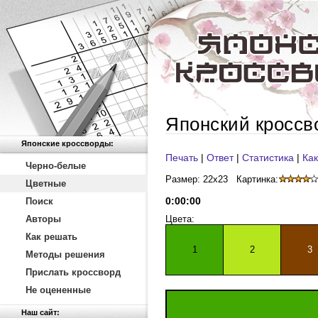
Японский кроссв
Японские кроссворды:
Печать
|
Ответ
|
Статистика
|
Как
Черно-белые
Размер: 22x23
Картинка:
Цветные
0
:
00
:
00
Поиск
Авторы
Цвета:
Как решать
1
2
3
Методы решения
Прислать кроссворд
Не оцененные
Наш сайт: