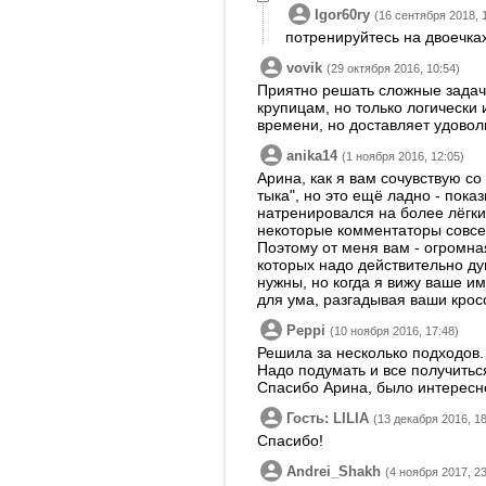
Igor60ry
(16 сентября 2018, 
потренируйтесь на двоечках
vovik
(29 октября 2016, 10:54)
Приятно решать сложные задач
крупицам, но только логически 
времени, но доставляет удовол
anika14
(1 ноября 2016, 12:05)
Арина, как я вам сочувствую с
тыка", но это ещё ладно - пока
натренировался на более лёгких
некоторые комментаторы совсе
Поэтому от меня вам - огромна
которых надо действительно дум
нужны, но когда я вижу ваше им
для ума, разгадывая ваши крос
Peppi
(10 ноября 2016, 17:48)
Решила за несколько подходов. 
Надо подумать и все получиться
Спасибо Арина, было интересн
Гость: LILIA
(13 декабря 2016, 18
Спасибо!
Andrei_Shakh
(4 ноября 2017, 23