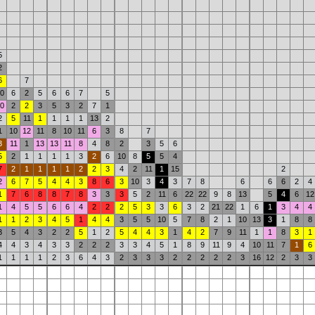
5
2
6
7
0
6
2
5
6
6
7
5
0
2
2
3
5
3
2
7
1
2
5
11
1
1
1
1
13
2
1
10
12
11
8
10
11
6
3
8
7
3
11
1
13
13
11
8
4
8
2
3
5
6
5
2
1
1
1
1
3
2
6
10
8
5
5
4
7
2
1
1
1
1
2
2
3
4
2
11
1
15
2
2
6
7
5
4
4
3
8
6
3
10
3
4
3
7
8
6
6
6
2
4
1
7
6
8
8
7
8
3
3
3
5
2
11
6
22
22
9
8
13
5
4
6
12
1
4
5
5
6
6
4
2
2
2
5
3
3
6
3
2
21
22
1
6
1
3
4
4
1
1
2
3
4
5
1
4
4
3
5
5
10
5
7
8
2
1
10
13
3
1
8
8
3
5
4
3
2
2
5
1
2
5
4
4
3
1
4
2
7
9
11
1
1
8
3
1
4
4
3
4
3
3
2
2
2
3
3
4
5
1
8
9
11
9
4
10
11
7
1
6
1
1
1
1
2
3
6
4
3
2
3
3
3
2
2
2
2
2
3
16
12
2
3
3