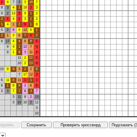
2
4
7
3
3
18
7
8
3
4
1
18
2
3
9
2
13
3
9
1
2
2
1
4
2
3
2
2
1
4
1
2
6
1
8
5
2
9
4
12
6
1
2
1
3
6
7
5
2
8
17
4
4
8
8
5
9
4
1
12
7
4
9
1
9
3
11
4
11
2
22
5
10
2
23
4
10
9
8
3
2
2
6
7
17
12
3
6
11
6
11
1
1
2
6
1
8
9
2
6
6
3
3
7
7
6
3
7
3
11
8
2
13
3
10
10
2
12
3
10