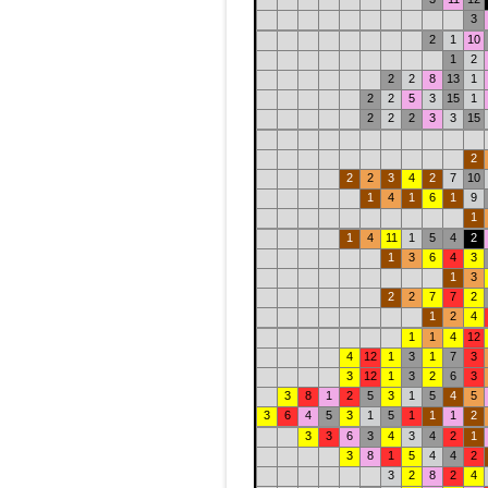
3
2
1
10
1
2
2
2
8
13
1
2
2
5
3
15
1
2
2
2
3
3
15
2
2
2
3
4
2
7
10
1
4
1
6
1
9
1
1
4
11
1
5
4
2
1
3
6
4
3
1
3
2
2
7
7
2
1
2
4
1
1
4
12
4
12
1
3
1
7
3
3
12
1
3
2
6
3
3
8
1
2
5
3
1
5
4
5
3
6
4
5
3
1
5
1
1
1
2
3
3
6
3
4
3
4
2
1
3
8
1
5
4
4
2
3
2
8
2
4