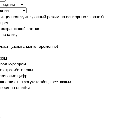
тик (используйте данный режим на сенсорных экранах)
 цвет
о закрашенной клетке
 по клику
экран (скрыть меню, временно)
ором
 под курсором
е строки/столбцы
ркивание цифр
заполняет строку/столбец крестиками
сворд на ошибки
е!