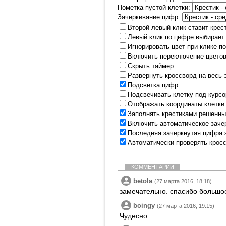
Пометка пустой клетки:
Зачеркивание цифр:
Второй левый клик ставит крес
Левый клик по цифре выбирает
Игнорировать цвет при клике п
Включить переключение цветов
Скрыть таймер
Развернуть кроссворд на весь 
Подсветка цифр
Подсвечивать клетку под курс
Отображать координаты клетки
Заполнять крестиками решенны
Включить автоматическое заче
Последняя зачеркнутая цифра 
Автоматически проверять крос
КОММЕНТАРИИ
betola
(27 марта 2016, 18:18)
замечательно. спасибо большо
boingy
(27 марта 2016, 19:15)
Чудесно.