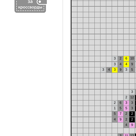
3
2
6
10
3
4
4
9
3
4
3
9
3
5
3
2
12
2
6
3
3
1
5
5
3
5
7
2
2
4
9
2
2
4
9
3
11
12