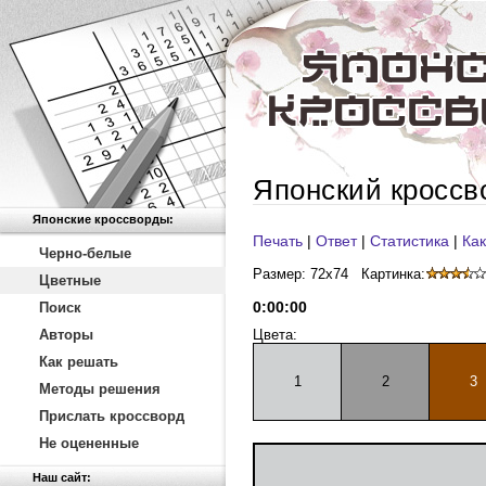
Японский кроссв
Японские кроссворды:
Печать
|
Ответ
|
Статистика
|
Как
Черно-белые
Размер: 72x74
Картинка:
Цветные
0
:
00
:
00
Поиск
Авторы
Цвета:
Как решать
1
2
3
Методы решения
Прислать кроссворд
Не оцененные
Наш сайт: