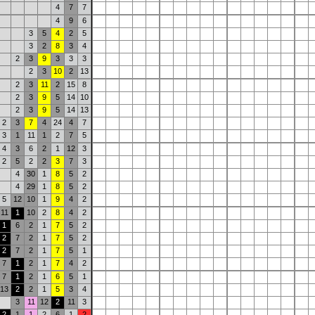
4
7
7
4
9
6
3
5
4
2
5
3
2
8
3
4
2
3
9
3
3
3
2
3
10
2
13
2
3
11
2
15
8
2
3
9
5
14
10
2
3
9
5
14
13
2
3
7
4
24
4
7
3
1
11
1
2
7
5
4
3
6
2
1
12
3
2
5
2
2
3
7
3
4
30
1
8
5
2
4
29
1
8
5
2
5
12
10
1
9
4
2
11
1
10
2
8
4
2
1
6
2
1
7
5
2
2
7
2
1
7
5
2
2
7
2
1
7
5
1
7
1
2
1
7
4
2
7
1
2
1
6
5
1
13
2
2
1
5
3
4
3
11
12
2
11
3
2
1
1
2
6
1
2