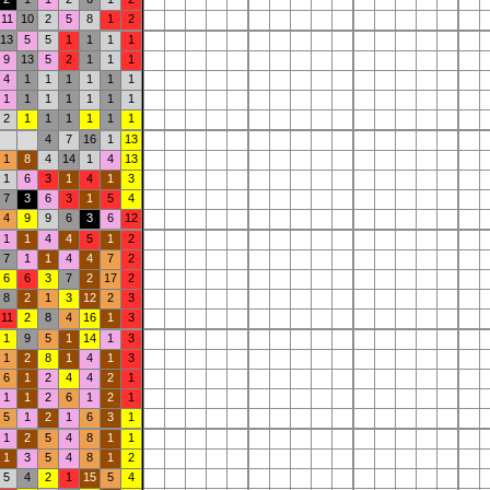
11
10
2
5
8
1
2
13
5
5
1
1
1
1
9
13
5
2
1
1
1
4
1
1
1
1
1
1
1
1
1
1
1
1
1
2
1
1
1
1
1
1
4
7
16
1
13
1
8
4
14
1
4
13
1
6
3
1
4
1
3
7
3
6
3
1
5
4
4
9
9
6
3
6
12
1
1
4
4
5
1
2
7
1
1
4
4
7
2
6
6
3
7
2
17
2
8
2
1
3
12
2
3
11
2
8
4
16
1
3
1
9
5
1
14
1
3
1
2
8
1
4
1
3
6
1
2
4
4
2
1
1
1
2
6
1
2
1
5
1
2
1
6
3
1
1
2
5
4
8
1
1
1
3
5
4
8
1
2
5
4
2
1
15
5
4