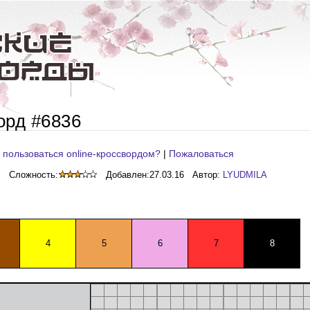
орд #6836
 пользоваться online-кроссвордом?
|
Пожаловаться
Сложность:
Добавлен:
27.03.16
Автор:
LYUDMILA
4
5
6
7
8