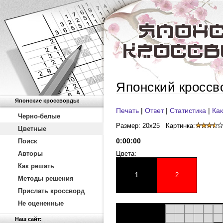
Японский кроссв
Японские кроссворды:
Печать
|
Ответ
|
Статистика
|
Как
Черно-белые
Размер: 20x25
Картинка:
Цветные
0
:
00
:
00
Поиск
Авторы
Цвета:
Как решать
1
2
Методы решения
Прислать кроссворд
Не оцененные
Наш сайт: