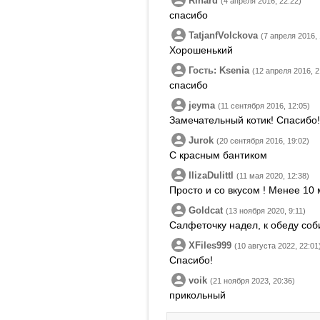
Rihard
(4 апреля 2016, 22:22)
спасибо
TatjanfVolckova
(7 апреля 2016, 
Хорошенький
Гость: Ksenia
(12 апреля 2016, 2
спасибо
jeyma
(11 сентября 2016, 12:05)
Замечательный котик! Спасибо!
Jurok
(20 сентября 2016, 19:02)
С красным бантиком
IlizaDulittl
(11 мая 2020, 12:38)
Просто и со вкусом ! Менее 10 м
Goldcat
(13 ноября 2020, 9:11)
Салфеточку надел, к обеду соб
XFiles999
(10 августа 2022, 22:01
Спасибо!
voik
(21 ноября 2023, 20:36)
прикольный