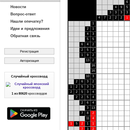
6
Новости
4
9
5
3
3
3
3
Вопрос-ответ
4
7
2
2
2
1
Нашли опечатку?
1
Идеи и предложения
2
1
4
3
Обратная связь
5
5
6
4
2
2
5
2
Регистрация
1
9
2
13
2
Авторизация
16
16
10
3
Случайный кроссворд
2
6
3
2
1
2
5
3
3
2
2
5
3
4
1 из 80620
кроссвордов
2
2
5
4
2
6
4
3
13
7
8
2
11
4
1
5
2
1
1
7
3
2