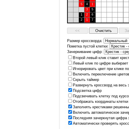
5
4
1
3
5
1
2
6
2
1
7
Размер кроссворда:
Пометка пустой клетки:
Зачеркивание цифр:
Второй левый клик ставит крес
Левый клик по цифре выбирает
Игнорировать цвет при клике п
Включить переключение цветов
Скрыть таймер
Развернуть кроссворд на весь 
Подсветка цифр
Подсвечивать клетку под курс
Отображать координаты клетки
Заполнять крестиками решенны
Включить автоматическое заче
Последняя зачеркнутая цифра 
Автоматически проверять крос