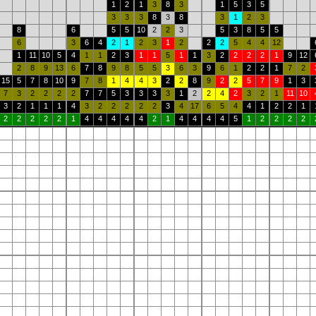
1
2
1
3
8
3
1
5
3
5
3
3
3
8
3
8
3
1
2
3
8
6
5
5
10
2
2
3
5
3
8
5
5
6
3
6
4
2
1
2
3
1
2
2
2
5
4
4
12
1
11
10
5
4
1
1
2
3
1
1
5
1
1
3
2
2
2
2
1
9
12
2
8
9
13
6
7
8
9
8
5
5
3
6
3
9
6
1
2
2
1
7
2
15
5
7
8
10
9
7
8
1
4
4
3
2
2
8
9
2
2
5
7
9
1
3
7
3
2
2
2
2
7
7
5
3
3
3
3
1
2
2
4
2
3
2
1
11
10
3
2
1
1
1
4
3
2
2
2
2
2
3
4
17
6
5
4
4
1
2
2
1
2
2
2
2
2
1
4
4
4
4
4
2
1
4
4
4
4
5
1
2
2
2
2