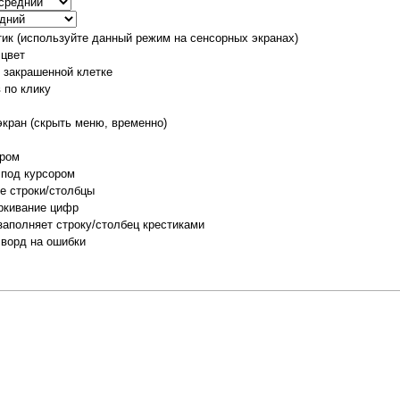
тик (используйте данный режим на сенсорных экранах)
 цвет
о закрашенной клетке
 по клику
экран (скрыть меню, временно)
ором
 под курсором
е строки/столбцы
ркивание цифр
заполняет строку/столбец крестиками
сворд на ошибки