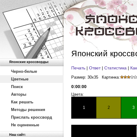
Японский кроссв
Японские кроссворды:
Печать
|
Ответ
|
Статистика
|
Как
Черно-белые
Размер: 30x35
Картинка:
Цветные
0
:
00
:
00
Поиск
Авторы
Цвета:
Как решать
1
2
3
Методы решения
Прислать кроссворд
Не оцененные
Наш сайт: