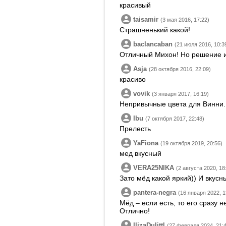
красивый
taisamir
(3 мая 2016, 17:22)
Страшненький какой!
baclancaban
(21 июля 2016, 10:3
Отличный Михон! Но решение и
Asja
(28 октября 2016, 22:09)
красиво
vovik
(3 января 2017, 16:19)
Непривычные цвета для Винни.
Ibu
(7 октября 2017, 22:48)
Прелесть
YaFiona
(19 октября 2019, 20:56)
мед вкусный
VERA25NIKA
(2 августа 2020, 18
Зато мёд какой яркий)) И вкусн
pantera-negra
(16 января 2022, 1
Мёд – если есть, то его сразу не
Отлично!
IlizaDulittl
(27 февраля 2024, 21: