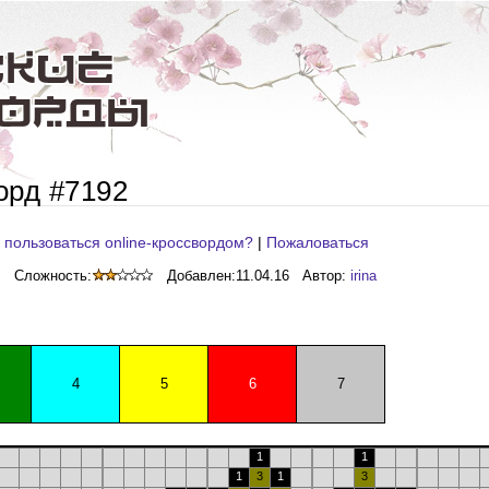
орд #7192
 пользоваться online-кроссвордом?
|
Пожаловаться
Сложность:
Добавлен:
11.04.16
Автор:
irina
4
5
6
7
1
1
1
3
1
3