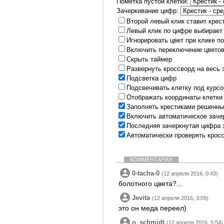
Пометка пустой клетки:
Зачеркивание цифр:
Второй левый клик ставит крес
Левый клик по цифре выбирает
Игнорировать цвет при клике п
Включить переключение цветов
Скрыть таймер
Развернуть кроссворд на весь 
Подсветка цифр
Подсвечивать клетку под курс
Отображать координаты клетки
Заполнять крестиками решенны
Включить автоматическое заче
Последняя зачеркнутая цифра 
Автоматически проверять крос
КОММЕНТАРИИ
0-tacha-0
(12 апреля 2016, 0:43)
болотного цвета?...
Jevita
(12 апреля 2016, 3:09)
это он меда переел)
o_schmidt
(12 апреля 2016, 5:54)