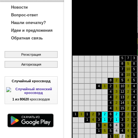
Новости
Вопрос-ответ
Нашли опечатку?
Идеи и предложения
Обратная связь
Регистрация
5
7
3
8
5
8
Авторизация
7
10
5
8
10
5
8
2
5
4
5
Случайный кроссворд
4
1
2
1
10
3
4
4
3
12
2
4
4
2
13
2
4
1 из 80620
кроссвордов
4
2
14
1
4
4
1
15
2
2
1
1
1
2
3
2
6
2
2
2
1
1
4
3
1
7
1
3
2
1
1
4
6
4
5
2
2
1
5
5
4
4
4
1
1
11
2
9
1