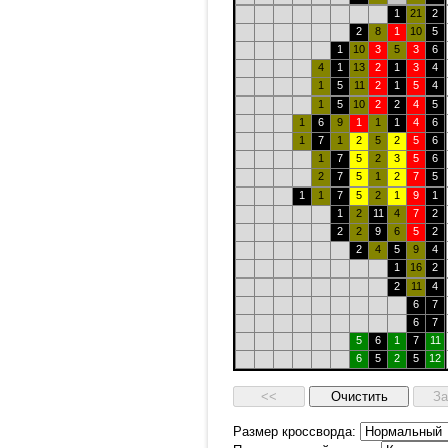
1
21
2
2
8
1
10
5
1
10
3
5
3
6
4
1
13
2
1
3
4
1
5
11
2
1
5
4
1
5
10
2
2
4
5
1
6
9
1
1
1
4
6
1
7
1
2
5
2
5
6
1
7
5
2
3
5
6
2
7
5
1
2
7
5
1
1
7
5
2
1
9
1
1
2
11
4
7
2
2
2
9
6
5
2
2
4
5
9
4
1
16
2
2
11
4
6
7
6
7
5
6
1
7
11
6
5
2
5
12
Размер кроссворда: