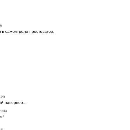
9)
 в самом деле простоватое.
:14)
ый наверное...
3:06)
т!
44)