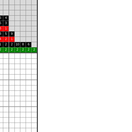
6
4
6
3
3
1
3
5
9
4
2
1
1
2
2
10
8
6
2
2
2
2
2
2
2