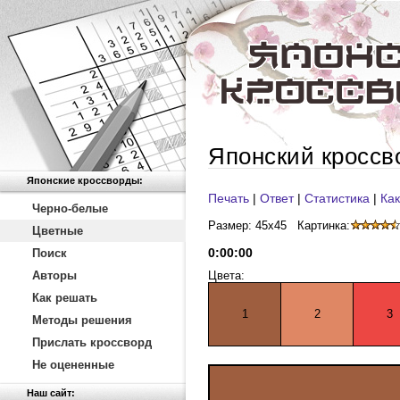
Японский кроссв
Японские кроссворды:
Печать
|
Ответ
|
Статистика
|
Как
Черно-белые
Размер: 45x45
Картинка:
Цветные
0
:
00
:
00
Поиск
Авторы
Цвета:
Как решать
1
2
3
Методы решения
Прислать кроссворд
Не оцененные
Наш сайт: