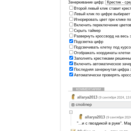
Зачеркивание цифр:
Второй левый клик ставит крес
Левый клик по цифре выбирает
Игнорировать цвет при клике п
Включить переключение цветов
Скрыть таймер
Развернуть кроссворд на весь 
Подсветка цифр
Подсвечивать клетку под курс
Отображать координаты клетки
Заполнять крестиками решенны
Включить автоматическое заче
Последняя зачеркнутая цифра 
Автоматически проверять крос
КОММЕНТАРИИ
allarya2013
(9 сентября 2024, 13:
спойлер
allarya2013
(9 сентября 2024
"...и с гвоздикой в руке". 