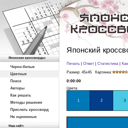
Японский кроссв
Японские кроссворды:
Печать
|
Ответ
|
Статистика
|
Как
Черно-белые
Размер: 45x45
Картинка:
Цветные
0
:
00
:
00
Поиск
Авторы
Цвета:
Как решать
1
2
3
Методы решения
Прислать кроссворд
Не оцененные
Наш сайт: