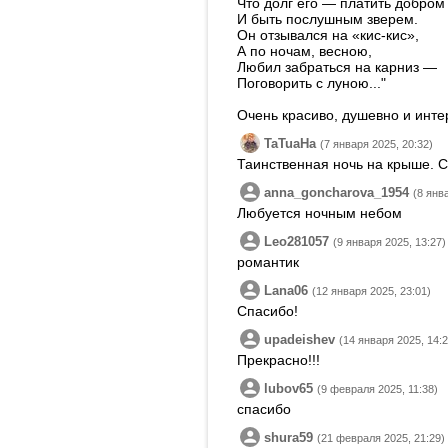
Что долг его — платить добром
И быть послушным зверем.
Он отзывался на «кис-кис»,
А по ночам, весною,
Любил забраться на карниз —
Поговорить с луною..."
Очень красиво, душевно и инте
TaTuaHa
(7 января 2025, 20:32)
Таинственная ночь на крыше. 
anna_goncharova_1954
(8 янв
Любуется ночным небом
Leo281057
(9 января 2025, 13:27)
романтик
Lana06
(12 января 2025, 23:01)
Спасибо!
upadeishev
(14 января 2025, 14:2
Прекрасно!!!
lubov65
(9 февраля 2025, 11:38)
спасибо
shura59
(21 февраля 2025, 21:29)