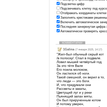
Подсветка цифр
Подсвечивать клетку под курс
Отображать координаты клетки
Заполнять крестиками решенны
Включить автоматическое заче
Последняя зачеркнутая цифра 
Автоматически проверять крос
КОММЕНТАРИИ
1Galina
(7 января 2025, 14:17)
"Жил-был обычный серый кот
/в полоску/. Спал в подвале.
Ловил мышей четвёртый год.
За это тётя Валя
Его поила молоком,
Он ластился об ноги.
Такой смешной, он верил в то,
что люди — это боги.
И, что придумали они
Рассветы и закаты,
Цветущий луг и у реки
Пьянящий запах мяты.
Он был прирученным котом
И потому уверен,