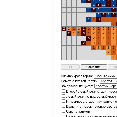
2
8
1
3
7
1
2
2
8
12
4
2
1
7
2
4
4
3
2
7
2
2
1
1
3
9
3
3
1
2
2
1
1
2
1
3
1
3
1
3
2
1
1
3
1
2
1
2
1
2
5
2
1
1
1
1
2
1
3
1
3
1
3
1
3
1
3
1
2
1
1
Размер кроссворда:
Пометка пустой клетки:
Зачеркивание цифр:
Второй левый клик ставит крес
Левый клик по цифре выбирает
Игнорировать цвет при клике п
Включить переключение цветов
Скрыть таймер
Развернуть кроссворд на весь 