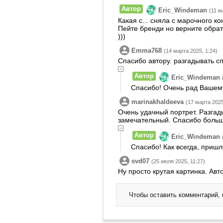
Автор
Eric_Windeman
(11 м
Какая с... сняла с марочного ко
Пейте бренди но верните обрат
)))
Emma768
(14 марта 2025, 1:24)
Спасибо автору. разгадывать с
Автор
Eric_Windeman
Спасибо! Очень рад Вашем
marinakhaldeeva
(17 марта 2025
Очень удачный портрет. Разгады
замечательный. Спасибо больш
Автор
Eric_Windeman
Спасибо! Как всегда, пришл
svd07
(25 июля 2025, 11:27)
Ну просто крутая картинка. Авт
Чтобы оставить комментарий,