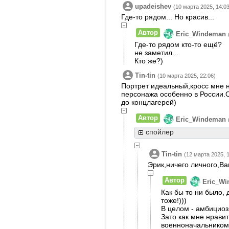
upadeishev
(10 марта 2025, 14:03
Где-то рядом... Но красив...
Автор
Eric_Windeman
Где-то рядом кто-то ещё?
не заметил...
Кто же?)
Tin-tin
(10 марта 2025, 22:06)
Портрет идеальный,кросс мне 
персонажа особенно в России.О
до концлагерей)
Автор
Eric_Windeman
спойлер
Tin-tin
(12 марта 2025, 1
Эрик,ничего личного,Ва
Автор
Eric_W
Как бы то ни было, 
тоже!)))
В целом - амбициоз
Зато как мне нрави
военноначальником 