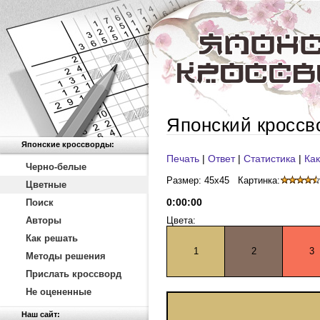
Японский кроссв
Японские кроссворды:
Печать
|
Ответ
|
Статистика
|
Как
Черно-белые
Размер: 45x45
Картинка:
Цветные
0
:
00
:
00
Поиск
Авторы
Цвета:
Как решать
1
2
3
Методы решения
Прислать кроссворд
Не оцененные
Наш сайт: