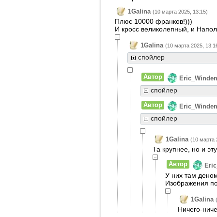
1Galina
(10 марта 2025, 13:15)
Плюс 10000 франков!)))
И кросс великолепный, и Напол
1Galina
(10 марта 2025, 13:1
спойлер
Автор
Eric_Winde
спойлер
Автор
Eric_Winde
спойлер
1Galina
(10 марта 
Та крупнее, но и эт
Автор
Eri
У них там дено
Изображения по
1Galina
Ничего-ниче