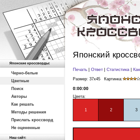
Японский кроссв
Японские кроссворды:
Печать
|
Ответ
|
Статистика
|
Как
Черно-белые
Размер: 37x45
Картинка:
Цветные
0
:
00
:
00
Поиск
Авторы
Цвета:
Как решать
1
2
3
Методы решения
Прислать кроссворд
Не оцененные
Наш сайт: