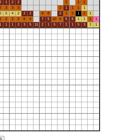
2
1
2
2
2
1
1
2
3
3
3
2
1
1
1
1
6
5
4
2
2
2
4
8
2
2
3
1
2
1
1
2
2
2
6
4
7
5
10
6
5
6
1
1
1
1
1
1
1
2
3
5
11
2
1
5
7
2
1
5
3
2
1