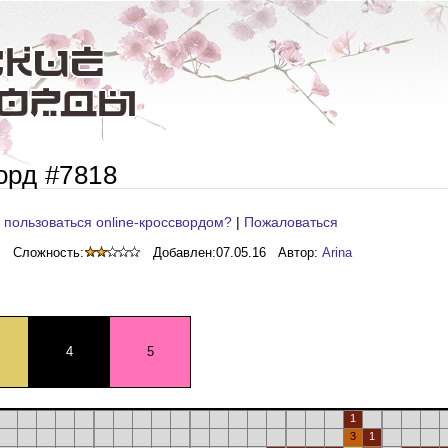
орд #7818
 пользоваться online-кроссвордом?
|
Пожаловаться
Сложность:
Добавлен:
07.05.16
Автор:
Arina
4
5
1
3
1