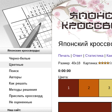
Японский кроссв
Японские кроссворды:
Печать
|
Ответ
|
Статистика
|
Как
Черно-белые
Размер: 40x18
Картинка:
Цветные
0
:
00
:
00
Поиск
Авторы
Цвета:
Как решать
1
2
3
Методы решения
Прислать кроссворд
Не оцененные
Наш сайт: