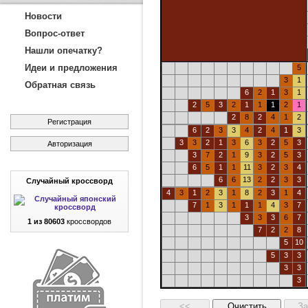
Новости
Вопрос-ответ
Нашли опечатку?
Идеи и предложения
5
3
1
Обратная связь
6
2
1
3
1
2
5
3
2
1
1
1
2
1
2
8
2
4
1
2
Регистрация
6
2
3
3
4
2
4
1
3
3
3
2
1
3
6
3
2
5
3
Авторизация
3
7
2
1
9
3
2
5
3
6
5
1
1
11
3
2
3
4
6
6
13
2
2
3
3
Случайный кроссворд
4
3
1
2
3
1
8
2
3
1
4
7
1
3
1
1
1
4
3
7
3
3
3
6
7
1 из 80603
кроссвордов
7
2
2
8
5
10
5
3
3
3
3
3