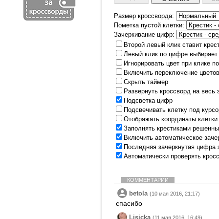
Размер кроссворда:
Пометка пустой клетки:
Зачеркивание цифр:
Второй левый клик ставит крес
Левый клик по цифре выбирает
Игнорировать цвет при клике п
Включить переключение цветов
Скрыть таймер
Развернуть кроссворд на весь 
Подсветка цифр
Подсвечивать клетку под курс
Отображать координаты клетки
Заполнять крестиками решенны
Включить автоматическое заче
Последняя зачеркнутая цифра 
Автоматически проверять крос
КОММЕНТАРИИ
betola
(10 мая 2016, 21:17)
спасибо
Lisicka
(11 мая 2016, 16:49)