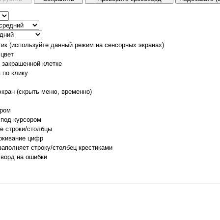
тик (используйте данный режим на сенсорных экранах)
 цвет
о закрашенной клетке
 по клику
экран (скрыть меню, временно)
ором
 под курсором
е строки/столбцы
ркивание цифр
заполняет строку/столбец крестиками
сворд на ошибки