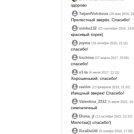
здорово
TatjanfVolckova
(26 мая 2016, 19
Прелестный зверёк. Спасибо!
simba132
(23 сентября 2016, 14:0
красивый хорек)
jeyma
(19 октября 2016, 21:11)
спасибо!
tischina
(27 марта 2017, 20:56)
спасибо!
v1-ta
(6 июля 2017, 12:11)
Хорошенький, спасибо!
ravilm
(13 февраля 2019, 21:32)
Изящный зверек! Спасибо!
Valentina_2512
(5 июля 2022, 14:
симпатичный
Diona_jt
(13 октября 2022, 12:37)
Милотаа)) спасибо!)
IlizaDulittl
(8 ноября 2024, 17:58)