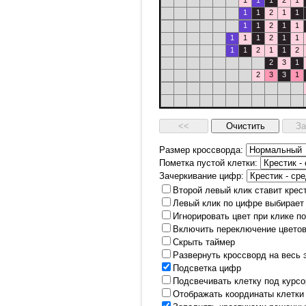
1
1
1
2
1
1
1
2
1
1
1
1
2
1
1
1
1
1
2
1
1
1
1
2
1
1
2
2
3
1
2
3
3
1
Размер кроссворда:
Пометка пустой клетки:
Зачеркивание цифр:
Второй левый клик ставит крес
Левый клик по цифре выбирает
Игнорировать цвет при клике п
Включить переключение цветов
Скрыть таймер
Развернуть кроссворд на весь 
Подсветка цифр
Подсвечивать клетку под курс
Отображать координаты клетки