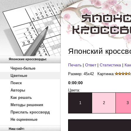
Японский кроссв
Японские кроссворды:
Печать
|
Ответ
|
Статистика
|
Как
Черно-белые
Размер: 45x42
Картинка:
Цветные
0
:
00
:
00
Поиск
Авторы
Цвета:
Как решать
1
2
3
Методы решения
Прислать кроссворд
Не оцененные
Наш сайт: