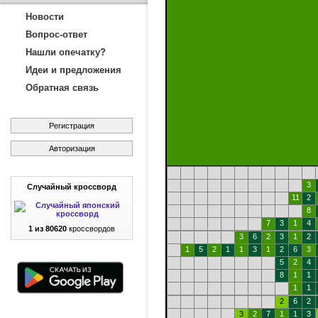
Новости
Вопрос-ответ
Нашли опечатку?
Идеи и предложения
Обратная связь
Регистрация
Авторизация
3
Случайный кроссворд
11
2
8
7
3
1
4
1 из 80620
кроссвордов
3
6
2
3
1
2
1
5
2
1
1
3
1
2
6
3
5
2
4
8
1
1
1
1
2
6
2
3
2
7
1
1
3