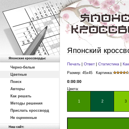
Японский кроссв
Японские кроссворды:
Печать
|
Ответ
|
Статистика
|
Как
Черно-белые
Размер: 45x45
Картинка:
Цветные
0
:
00
:
00
Поиск
Авторы
Цвета:
Как решать
1
2
3
Методы решения
Прислать кроссворд
Не оцененные
Наш сайт: