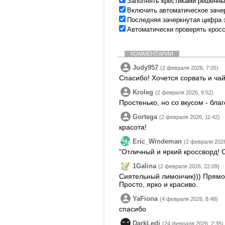
Заполнять крестиками решенны
Включить автоматическое заче
Последняя зачеркнутая цифра 
Автоматически проверять крос
КОММЕНТАРИИ
Judy957
(2 февраля 2026, 7:05)
Спасибо! Хочется сорвать и чай
Kroleg
(2 февраля 2026, 9:52)
Простенько, но со вкусом - бла
Gortega
(2 февраля 2026, 11:42)
красота!
Eric_Windeman
(2 февраля 2026
"Отличный и яркий кроссворд! С
1Galina
(2 февраля 2026, 22:09)
Сиятельный лимончик))) Прямо
Просто, ярко и красиво.
YaFiona
(4 февраля 2026, 8:48)
спасибо
DarkLedi
(24 февраля 2026, 2:35)