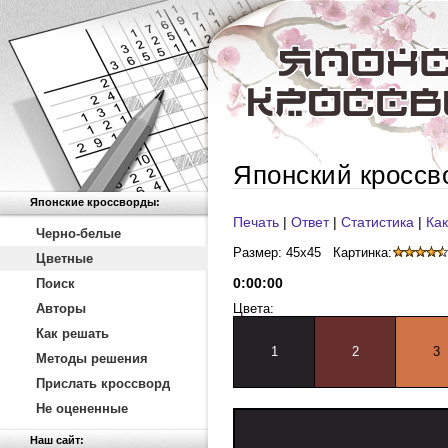
Японский кроссв
Японские кроссворды:
Печать
|
Ответ
|
Статистика
|
Как
Черно-белые
Размер: 45x45
Картинка:
Цветные
0
:
00
:
00
Поиск
Авторы
Цвета:
Как решать
1
2
3
Методы решения
Прислать кроссворд
Не оцененные
Наш сайт: