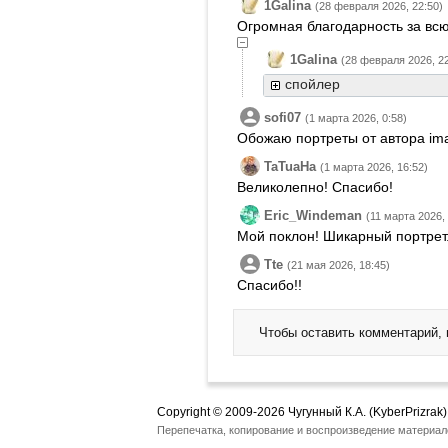
1Galina
(28 февраля 2026, 22:50)
Огромная благодарность за всю
1Galina
(28 февраля 2026, 22
спойлер
sofi07
(1 марта 2026, 0:58)
Обожаю портреты от автора ima
TaTuaHa
(1 марта 2026, 16:52)
Великолепно! Спасибо!
Eric_Windeman
(11 марта 2026,
Мой поклон! Шикарный портрет
Tte
(21 мая 2026, 18:45)
Спасибо!!
Чтобы оставить комментарий,
Copyright © 2009-2026 Чугунный К.А. (KyberPrizrak)
Перепечатка, копирование и воспроизведение материал