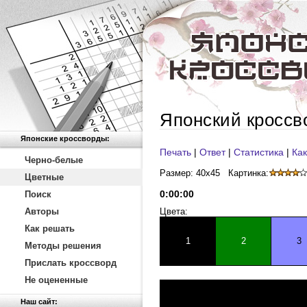
Японский кроссв
Японские кроссворды:
Печать
|
Ответ
|
Статистика
|
Как
Черно-белые
Размер: 40x45
Картинка:
Цветные
0
:
00
:
00
Поиск
Авторы
Цвета:
Как решать
1
2
3
Методы решения
Прислать кроссворд
Не оцененные
Наш сайт: