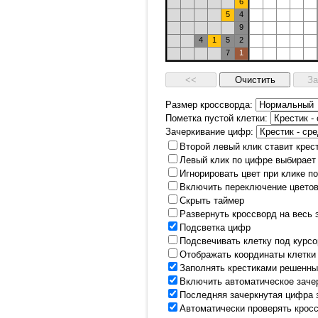
6
5
4
9
4
1
5
2
7
1
Размер кроссворда:
Пометка пустой клетки:
Зачеркивание цифр:
Второй левый клик ставит крес
Левый клик по цифре выбирает
Игнорировать цвет при клике п
Включить переключение цветов
Скрыть таймер
Развернуть кроссворд на весь 
Подсветка цифр
Подсвечивать клетку под курс
Отображать координаты клетки
Заполнять крестиками решенны
Включить автоматическое заче
Последняя зачеркнутая цифра 
Автоматически проверять крос