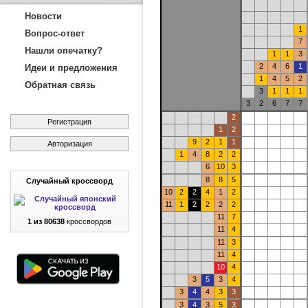
Новости
1
Вопрос-ответ
7
Нашли опечатку?
1
1
3
2
4
6
1
Идеи и предложения
1
4
5
2
Обратная связь
3
1
1
1
3
2
6
7
7
2
Регистрация
1
2
9
2
1
1
Авторизация
1
4
8
2
2
6
10
3
8
8
5
Случайный кроссворд
10
2
2
4
1
2
11
1
2
2
2
2
11
7
1 из 80638
кроссвордов
11
4
11
3
11
4
10
4
3
5
3
4
3
4
4
3
3
3
4
3
5
3