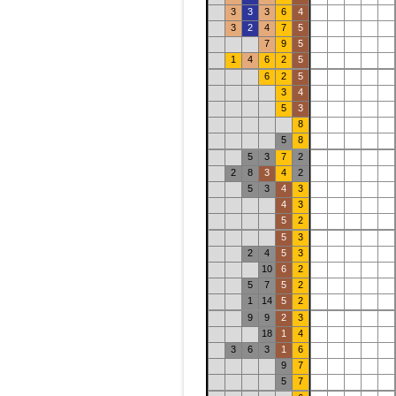
3
3
3
6
4
3
2
4
7
5
7
9
5
1
4
6
2
5
6
2
5
3
4
5
3
8
5
8
5
3
7
2
2
8
3
4
2
5
3
4
3
4
3
5
2
5
3
2
4
5
3
10
6
2
5
7
5
2
1
14
5
2
9
9
2
3
18
1
4
3
6
3
1
6
9
7
5
7