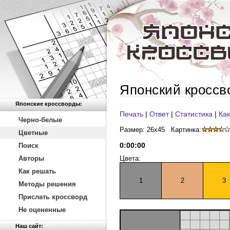
Японский кроссв
Японские кроссворды:
Печать
|
Ответ
|
Статистика
|
Как
Черно-белые
Размер: 26x45
Картинка:
Цветные
0
:
00
:
00
Поиск
Авторы
Цвета:
Как решать
1
2
3
Методы решения
Прислать кроссворд
Не оцененные
Наш сайт: