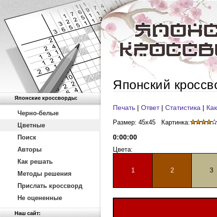
Японский кроссв
Японские кроссворды:
Печать
|
Ответ
|
Статистика
|
Как
Черно-белые
Размер: 45x45
Картинка:
Цветные
0
:
00
:
00
Поиск
Авторы
Цвета:
Как решать
1
2
3
Методы решения
Прислать кроссворд
Не оцененные
Наш сайт: