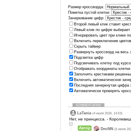
Размер кроссворда:
Пометка пустой клетки:
Зачеркивание цифр:
Второй левый клик ставит крес
Левый клик по цифре выбирает
Игнорировать цвет при клике п
Включить переключение цветов
Скрыть таймер
Развернуть кроссворд на весь 
Подсветка цифр
Подсвечивать клетку под курс
Отображать координаты клетки
Заполнять крестиками решенны
Включить автоматическое заче
Последняя зачеркнутая цифра 
Автоматически проверять крос
КОММЕНТАРИИ
LaTania
(4 июля 2026, 14:53)
Нет, не принцесса. - Королеви
Автор
DmiNN
(6 июля 202