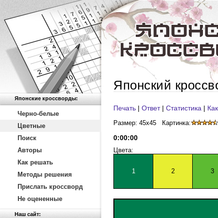
Японский кроссв
Японские кроссворды:
Печать
|
Ответ
|
Статистика
|
Как
Черно-белые
Размер: 45x45
Картинка:
Цветные
0
:
00
:
00
Поиск
Авторы
Цвета:
Как решать
1
2
3
Методы решения
Прислать кроссворд
Не оцененные
Наш сайт: