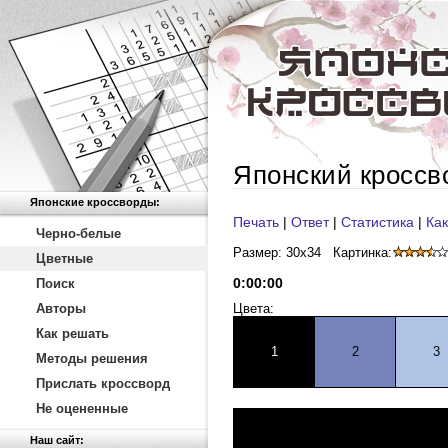
Японский кроссв
Японские кроссворды:
Печать
|
Ответ
|
Статистика
|
Как
Черно-белые
Размер: 30x34
Картинка:
Цветные
0
:
00
:
00
Поиск
Авторы
Цвета:
Как решать
1
2
3
Методы решения
Прислать кроссворд
Не оцененные
Наш сайт: