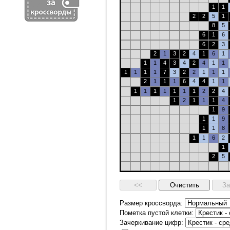
1
1
2
2
5
1
8
5
6
1
6
6
2
3
2
1
3
2
4
1
6
1
1
1
4
3
4
2
4
1
1
1
1
1
1
7
3
2
2
1
1
1
2
1
1
1
6
4
4
1
1
1
1
1
1
1
1
1
2
2
4
1
2
1
1
1
4
1
9
1
1
9
1
1
8
1
1
6
2
1
2
5
Размер кроссворда:
Пометка пустой клетки:
Зачеркивание цифр: