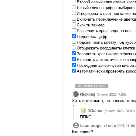
Второй левый клик ставит крес
Левый клик по цифре выбирает
Игнорировать цвет при клике п
Включить переключение цветов
Скрыть таймер
Развернуть кроссворд на весь 
Подсветка цифр
Подсвечивать клетку под курс
Отображать координаты клетки
Заполнять крестиками решенны
Включить автоматическое заче
Последняя зачеркнутая цифра 
Автоматически проверять крос
КОММЕНТАРИИ
Nickolaj
(8 июля 2026, 7:53)
Хоть и покемон, но весьма нед
1Galina
(8 июля 2026, 20:05)
ППКС!
taras-proger
(8 июля 2026, 11:46)
Кто такие?