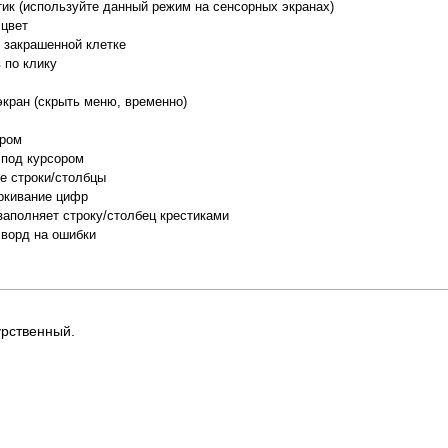
тик (используйте данный режим на сенсорных экранах)
 цвет
о закрашенной клетке
 по клику
экран (скрыть меню, временно)
ором
 под курсором
е строки/столбцы
ркивание цифр
заполняет строку/столбец крестиками
сворд на ошибки
урственный.