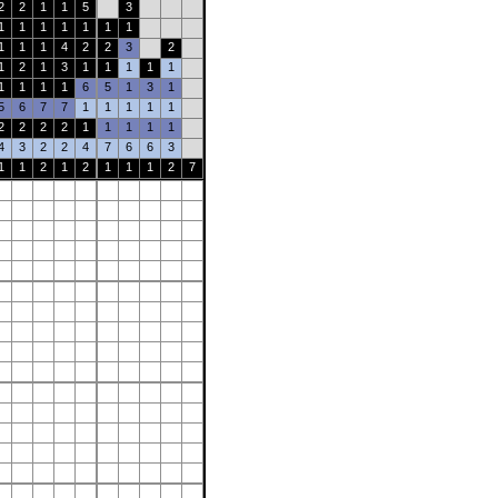
2
2
1
1
5
3
1
1
1
1
1
1
1
1
1
1
4
2
2
3
2
1
2
1
3
1
1
1
1
1
1
1
1
1
6
5
1
3
1
5
6
7
7
1
1
1
1
1
2
2
2
2
1
1
1
1
1
4
3
2
2
4
7
6
6
3
1
1
2
1
2
1
1
1
2
7