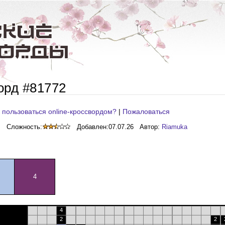
орд #81772
 пользоваться online-кроссвордом?
|
Пожаловаться
Сложность:
Добавлен:
07.07.26
Автор:
Riamuka
4
4
2
2