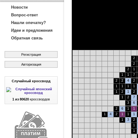
Новости
Вопрос-ответ
Нашли опечатку?
Идеи и предложения
Обратная связь
Регистрация
2
2
Авторизация
2
1
1
1
7
2
2
4
2
Случайный кроссворд
1
1
1
1
1
2
1
2
1
2
7
1 из 80620
кроссвордов
3
6
2
6
1
1
1
4
2
1
1
1
1
3
2
1
1