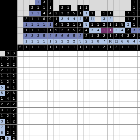
1
3
2
1
2
1
1
1
2
1
1
1
1
1
1
4
4
2
3
2
5
1
1
1
1
1
7
1
2
1
1
6
9
1
3
4
4
4
2
11
3
2
1
3
1
1
1
1
1
4
3
2
1
2
5
1
1
2
1
1
5
2
1
1
1
1
1
1
9
2
3
5
8
4
3
4
1
1
2
4
2
3
3
3
3
5
4
5
6
6
5
2
2
1
3
2
1
2
4
3
2
1
1
1
1
1
2
2
2
2
3
2
1
8
7
10
11
6
6
4
6
1
1
1
1
1
1
1
1
1
1
1
1
1
2
1
2
1
1
1
3
3
1
2
1
1
2
2
2
1
1
1
1
2
1
2
1
5
4
1
5
2
6
1
4
1
2
2
2
3
1
2
1
2
2
3
1
2
7
3
1
6
2
2
1
5
2