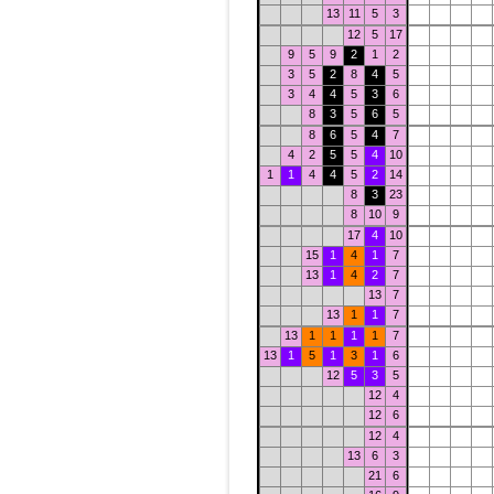
13
11
5
3
12
5
17
9
5
9
2
1
2
3
5
2
8
4
5
3
4
4
5
3
6
8
3
5
6
5
8
6
5
4
7
4
2
5
5
4
10
1
1
4
4
5
2
14
8
3
23
8
10
9
17
4
10
15
1
4
1
7
13
1
4
2
7
13
7
13
1
1
7
13
1
1
1
1
7
13
1
5
1
3
1
6
12
5
3
5
12
4
12
6
12
4
13
6
3
21
6