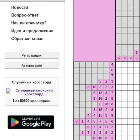
Новости
Вопрос-ответ
Нашли опечатку?
Идеи и предложения
Обратная связь
5
Регистрация
6
8
9
6
4
Авторизация
6
7
5
2
3
Случайный кроссворд
3
10
2
2
3
5
13
3
7
5
16
2
8
1 из 80620
кроссвордов
6
20
8
8
15
2
8
4
4
15
3
9
3
1
4
3
7
5
6
6
7
4
11
2
6
7
5
3
8
2
13
10
8
2