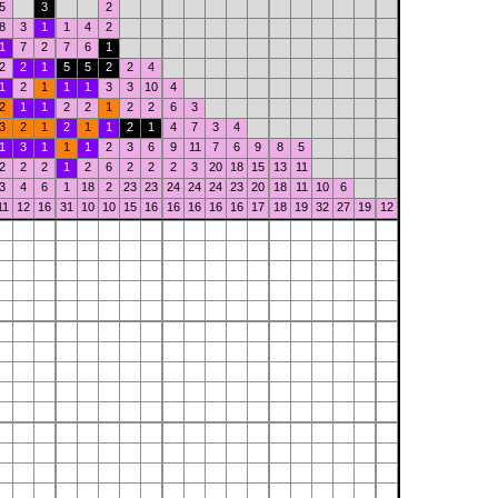
5
3
2
8
3
1
1
4
2
1
7
2
7
6
1
2
2
1
5
5
2
2
4
1
2
1
1
1
3
3
10
4
2
1
1
2
2
1
2
2
6
3
3
2
1
2
1
1
2
1
4
7
3
4
1
3
1
1
1
2
3
6
9
11
7
6
9
8
5
2
2
2
1
2
6
2
2
2
3
20
18
15
13
11
3
4
6
1
18
2
23
23
24
24
24
23
20
18
11
10
6
11
12
16
31
10
10
15
16
16
16
16
16
17
18
19
32
27
19
12