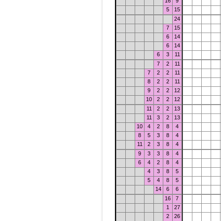
16
9
5
15
24
7
15
6
14
6
14
6
3
11
7
2
11
7
2
2
11
8
2
2
11
9
2
2
12
10
2
2
12
11
2
2
13
11
3
2
13
10
4
2
8
4
8
5
3
8
4
11
2
3
8
4
9
3
3
8
4
6
4
2
8
4
4
3
8
5
5
4
8
5
14
6
6
16
7
1
27
2
26