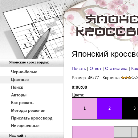
Японский кроссв
Японские кроссворды:
Печать
|
Ответ
|
Статистика
|
Как
Черно-белые
Размер: 46x77
Картинка:
Цветные
0
:
00
:
00
Поиск
Авторы
Цвета:
Как решать
1
2
3
Методы решения
Прислать кроссворд
Не оцененные
Наш сайт: