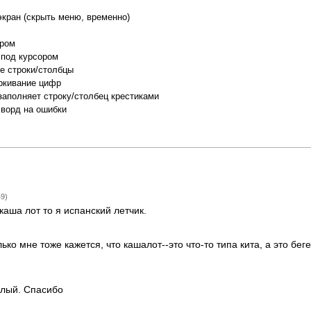
экран (скрыть меню, временно)
ором
 под курсором
е строки/столбцы
ркивание цифр
заполняет строку/столбец крестиками
сворд на ошибки
49)
каша лот то я испанский летчик.
ько мне тоже кажется, что кашалот--это что-то типа кита, а это бег
илый. Спасибо