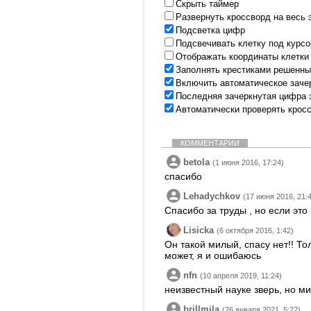
Скрыть таймер
Развернуть кроссворд на весь 
Подсветка цифр
Подсвечивать клетку под курс
Отображать координаты клетки
Заполнять крестиками решенны
Включить автоматическое заче
Последняя зачеркнутая цифра 
Автоматически проверять крос
КОММЕНТАРИИ
betola
(1 июня 2016, 17:24)
спасибо
Lehadychkov
(17 июня 2016, 21:
Спасибо за труды , но если это 
Lisicka
(6 октября 2016, 1:42)
Он такой милый, спасу нет!! Тол
может, я и ошибаюсь
nfn
(10 апреля 2019, 11:24)
неизвестный науке зверь, но м
brillmila
(26 января 2021, 5:22)