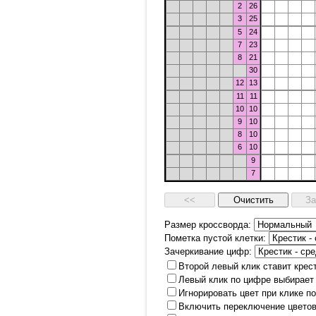
2
26
3
25
5
24
7
23
8
21
30
12
13
11
11
10
10
9
10
8
10
6
10
9
7
Размер кроссворда:
Пометка пустой клетки:
Зачеркивание цифр:
Второй левый клик ставит крес
Левый клик по цифре выбирает
Игнорировать цвет при клике п
Включить переключение цветов