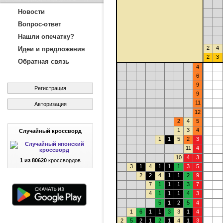
Новости
Вопрос-ответ
Нашли опечатку?
2
4
Идеи и предложения
2
3
Обратная связь
4
6
9
Регистрация
9
11
Авторизация
12
2
4
5
1
3
4
Случайный кроссворд
1
1
5
2
3
11
4
10
4
3
1 из 80620
кроссвордов
3
1
4
1
1
1
3
5
2
2
4
1
1
2
9
7
1
1
1
3
7
4
1
1
1
4
3
5
1
2
5
4
1
6
1
1
3
3
1
4
2
5
2
1
2
1
4
1
3