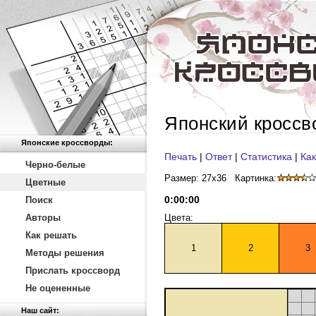
Японский кроссв
Японские кроссворды:
Печать
|
Ответ
|
Статистика
|
Как
Черно-белые
Размер: 27x36
Картинка:
Цветные
0
:
00
:
00
Поиск
Авторы
Цвета:
Как решать
1
2
3
Методы решения
Прислать кроссворд
Не оцененные
Наш сайт: