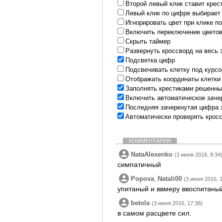
Второй левый клик ставит крес
Левый клик по цифре выбирает
Игнорировать цвет при клике п
Включить переключение цветов
Скрыть таймер
Развернуть кроссворд на весь 
Подсветка цифр
Подсвечивать клетку под курс
Отображать координаты клетки
Заполнять крестиками решенны
Включить автоматическое заче
Последняя зачеркнутая цифра 
Автоматически проверять крос
КОММЕНТАРИИ
NataAlexenko
(3 июня 2016, 8:34
симпатичный
Popova_Natali00
(3 июня 2016, 
упитаный и ввмеру ввоспитаны
betola
(3 июня 2016, 17:38)
в самом расцвете сил.