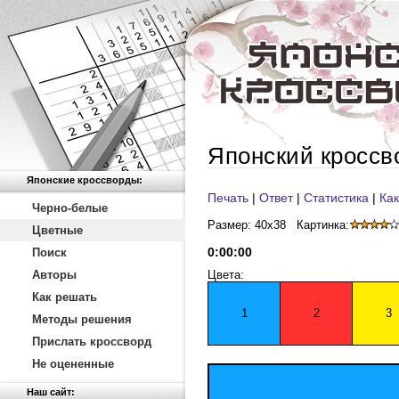
Японский кроссв
Японские кроссворды:
Печать
|
Ответ
|
Статистика
|
Как
Черно-белые
Размер: 40x38
Картинка:
Цветные
0
:
00
:
00
Поиск
Авторы
Цвета:
Как решать
1
2
3
Методы решения
Прислать кроссворд
Не оцененные
Наш сайт: