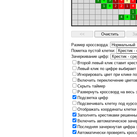
1
6
3
2
4
2
2
1
8
2
2
1
4
1
4
4
1
Размер кроссворда:
Пометка пустой клетки:
Зачеркивание цифр:
Второй левый клик ставит крес
Левый клик по цифре выбирает
Игнорировать цвет при клике п
Включить переключение цветов
Скрыть таймер
Развернуть кроссворд на весь 
Подсветка цифр
Подсвечивать клетку под курс
Отображать координаты клетки
Заполнять крестиками решенны
Включить автоматическое заче
Последняя зачеркнутая цифра 
Автоматически проверять крос