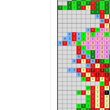
2
5
1
3
2
3
2
3
2
3
3
1
1
3
1
1
1
2
2
1
4
2
4
2
5
2
1
11
2
2
2
3
6
3
1
1
9
4
6
1
1
2
1
2
3
4
3
3
9
2
2
2
2
1
1
9
2
3
2
2
1
1
3
1
1
1
3
1
1
3
1
2
2
3
3
1
1
2
4
3
5
4
5
4
2
1
3
4
1
1
2
6
1
1
2
12
1
1
3
3
2
3
1
2
4
2
1
1
4
6
2
1
6
1
2
1
4
1
1
2
2
4
8
1
10
2
3
1
3
12
2
1
5
3
2
1
14
2
3
6
2
14
2
2
6
2
6
5
3
3
3
2
2