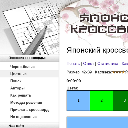
Японский кроссв
Японские кроссворды:
Печать
|
Ответ
|
Статистика
|
Как
Черно-белые
Размер: 42x39
Картинка:
Цветные
0
:
00
:
00
Поиск
Авторы
Цвета:
Как решать
1
2
3
Методы решения
Прислать кроссворд
Не оцененные
Наш сайт: