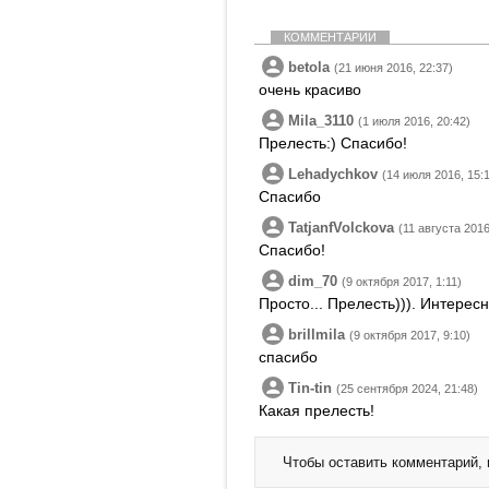
КОММЕНТАРИИ
betola
(21 июня 2016, 22:37)
очень красиво
Mila_3110
(1 июля 2016, 20:42)
Прелесть:) Спасибо!
Lehadychkov
(14 июля 2016, 15:
Спасибо
TatjanfVolckova
(11 августа 2016
Спасибо!
dim_70
(9 октября 2017, 1:11)
Просто... Прелесть))). Интересн
brillmila
(9 октября 2017, 9:10)
спасибо
Tin-tin
(25 сентября 2024, 21:48)
Какая прелесть!
Чтобы оставить комментарий,