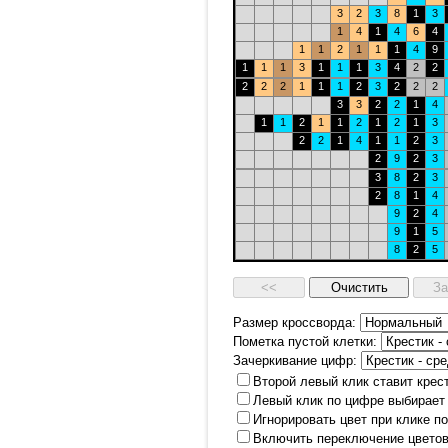
3
2
3
8
1
3
1
4
1
4
6
4
1
1
2
1
1
1
4
9
1
1
1
3
1
1
1
3
4
2
2
2
2
2
1
1
1
2
3
2
2
2
3
3
2
2
1
4
1
1
2
1
1
2
1
2
1
3
2
2
1
4
1
1
2
3
2
9
2
3
3
8
2
3
2
8
1
4
9
2
4
9
1
5
8
2
5
Размер кроссворда:
Пометка пустой клетки:
Зачеркивание цифр:
Второй левый клик ставит крес
Левый клик по цифре выбирает
Игнорировать цвет при клике п
Включить переключение цветов