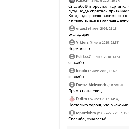
Rustem
(6 июля 2016, 19:17)
Спасибо!Интересная картинка.Н
лупу...Куда спрятали привычно
Хотя,подозреваю,видимо это от
не уместилась в границы данно
oraest
(6 июля 2016, 21:18)
Благодарю!
Viktors
(6 июля 2016, 22:58)
Нормально
Felikss7
(7 июля 2016, 18:31)
спасибо
betola
(7 июля 2016, 18:52)
спасибо
Гость: Aleksandr
(8 июля 2016, 
Прямо поп-певец
Didiro
(24 июля 2017, 14:34)
Настолько хорош, что выскочил
topordobra
(28 октября 2017, 15:
Спасибо, узнаваем!