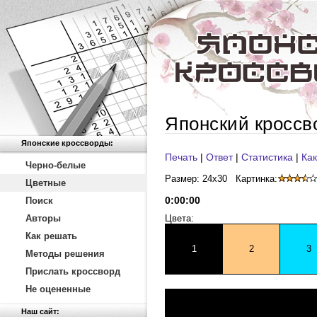
Японский кроссв
Японские кроссворды:
Печать
|
Ответ
|
Статистика
|
Как
Черно-белые
Размер: 24x30
Картинка:
Цветные
0
:
00
:
00
Поиск
Авторы
Цвета:
Как решать
1
2
3
Методы решения
Прислать кроссворд
Не оцененные
Наш сайт: