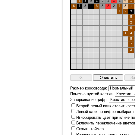
2
1
5
1
3
1
2
1
4
1
6
1
3
1
3
3
2
2
1
3
1
1
2
3
5
2
5
1
4
5
7
3
Размер кроссворда:
Пометка пустой клетки:
Зачеркивание цифр:
Второй левый клик ставит крес
Левый клик по цифре выбирает
Игнорировать цвет при клике п
Включить переключение цветов
Скрыть таймер
Развернуть кроссворд на весь 