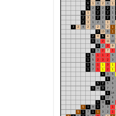
6
1
4
2
4
1
5
2
2
2
2
1
5
1
1
2
2
2
1
2
3
1
2
2
2
1
2
3
1
2
1
1
3
3
2
4
2
4
2
5
2
1
3
13
8
1
2
4
5
4
9
1
1
2
11
10
1
2
3
9
1
3
2
7
1
1
5
1
1
2
5
1
5
2
3
2
3
1
6
1
1
3
1
1
7
1
1
2
1
1
3
5
1
3
5
2
5
6
1
4
3
7
7
1
14
1
12
6
1
11
1
4
5
1
9
1
3
3
1
5
1
7
1
1
3
2
1