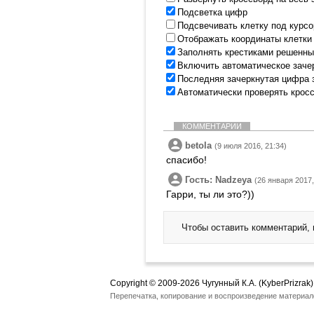
Подсветка цифр
Подсвечивать клетку под курс
Отображать координаты клетки
Заполнять крестиками решенны
Включить автоматическое заче
Последняя зачеркнутая цифра 
Автоматически проверять крос
КОММЕНТАРИИ
betola
(9 июля 2016, 21:34)
спасибо!
Гость: Nadzeya
(26 января 2017,
Гарри, ты ли это?))
Чтобы оставить комментарий,
Copyright © 2009-2026 Чугунный К.А. (KyberPrizrak)
Перепечатка, копирование и воспроизведение материал