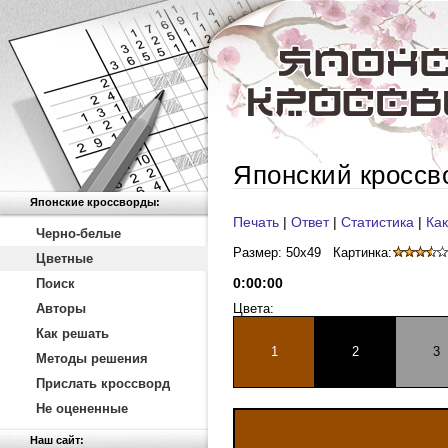
Японский кроссв
Японские кроссворды:
Печать
|
Ответ
|
Статистика
|
Как
Черно-белые
Размер: 50x49
Картинка:
Цветные
0
:
00
:
00
Поиск
Авторы
Цвета:
Как решать
1
2
3
Методы решения
Прислать кроссворд
Не оцененные
Наш сайт: