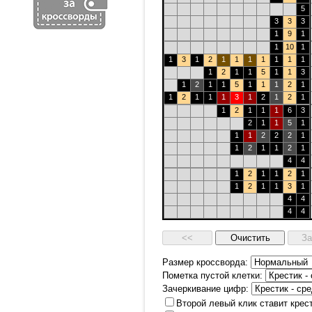
5
3
3
3
1
9
1
1
10
1
1
3
1
2
1
1
1
1
1
1
1
1
2
1
1
5
1
1
3
1
2
1
1
5
1
1
1
2
1
1
2
1
1
1
3
1
2
1
2
1
1
2
1
1
1
6
3
2
1
1
5
1
1
1
2
2
2
1
1
2
1
1
2
1
4
4
1
2
1
1
2
1
1
2
1
1
3
1
4
4
4
4
Размер кроссворда:
Пометка пустой клетки:
Зачеркивание цифр:
Второй левый клик ставит крес