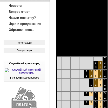
Новости
Вопрос-ответ
Нашли опечатку?
Идеи и предложения
Обратная связь
Регистрация
Авторизация
7
3
3
3
Случайный кроссворд
3
6
2
2
2
3
3
1
1
2
6
1
1
1 из 80638
кроссвордов
1
1
8
1
1
1
8
1
11
1
2
3
2
3
1
9
1
1
3
3
1
1
2
4
1