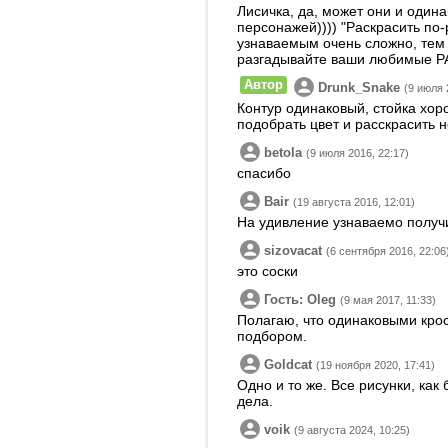
Лисичка, да, может они и одина
персонажей)))) "Раскрасить по
узнаваемым очень сложно, тем 
разгадывайте ваши любимые РА
Автор
Drunk_Snake
(9 июля 
Контур одинаковый, стойка хор
подобрать цвет и расскрасить н
betola
(9 июля 2016, 22:17)
спасибо
Bair
(19 августа 2016, 12:01)
На удивление узнаваемо получил
sizovacat
(6 сентября 2016, 22:06
это соски
Гость: Oleg
(9 мая 2017, 11:33)
Полагаю, что одинаковыми крос
подбором.
Goldcat
(19 ноября 2020, 17:41)
Одно и то же. Все рисунки, как
дела.
voik
(9 августа 2024, 10:25)