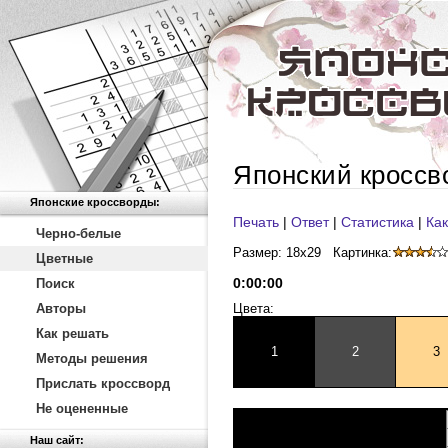
Японский кроссв
Японские кроссворды:
Печать
|
Ответ
|
Статистика
|
Как
Черно-белые
Размер: 18x29
Картинка:
Цветные
0
:
00
:
00
Поиск
Авторы
Цвета:
Как решать
1
2
3
Методы решения
Прислать кроссворд
Не оцененные
Наш сайт: