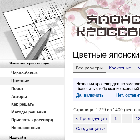
Цветные японски
Японские кроссворды:
Все размеры
Крохотные
Черно-белые
Цветные
Названия кроссвордов по умолча
Поиск
Включить отображение названий
Да, включить
Нет, остав
Авторы
Как решать
Страница: 1279 из 1400 (всего 
Методы решения
< Предыдущая
1
...
1
Прислать кроссворд
Не оцененные
Следующая >
Наш сайт: