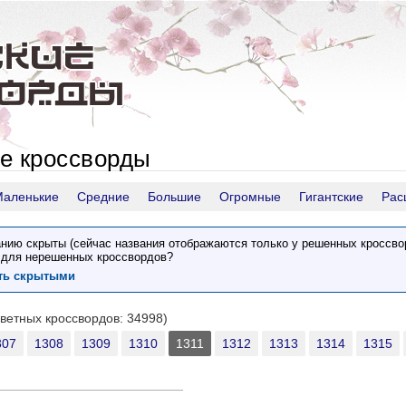
е кроссворды
Маленькие
Средние
Большие
Огромные
Гигантские
Рас
нию скрыты (сейчас названия отображаются только у решенных кроссво
 для нерешенных кроссвордов?
ить скрытыми
цветных кроссвордов: 34998)
307
1308
1309
1310
1311
1312
1313
1314
1315