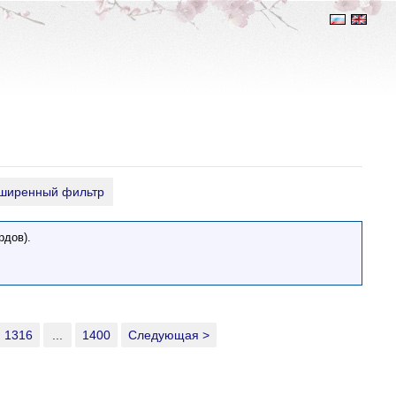
ширенный фильтр
рдов).
1316
...
1400
Следующая >