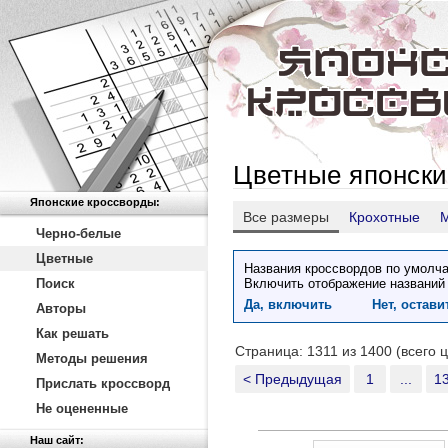
Цветные японски
Японские кроссворды:
Все размеры
Крохотные
Черно-белые
Цветные
Названия кроссвордов по умолча
Поиск
Включить отображение названий
Да, включить
Нет, остав
Авторы
Как решать
Страница: 1311 из 1400 (всего 
Методы решения
< Предыдущая
1
...
1
Прислать кроссворд
Не оцененные
Наш сайт: