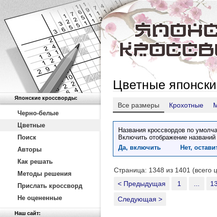
Цветные японски
Японские кроссворды:
Все размеры
Крохотные
Черно-белые
Цветные
Названия кроссвордов по умолча
Поиск
Включить отображение названий
Да, включить
Нет, остав
Авторы
Как решать
Страница: 1348 из 1401 (всего 
Методы решения
< Предыдущая
1
...
1
Прислать кроссворд
Не оцененные
Следующая >
Наш сайт: