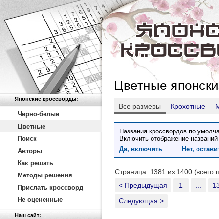
Цветные японски
Японские кроссворды:
Все размеры
Крохотные
Черно-белые
Цветные
Названия кроссвордов по умолча
Поиск
Включить отображение названий
Да, включить
Нет, остав
Авторы
Как решать
Страница: 1381 из 1400 (всего 
Методы решения
< Предыдущая
1
...
1
Прислать кроссворд
Не оцененные
Следующая >
Наш сайт: