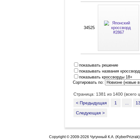
34525
показывать решение
показывать названия кроссвор
показывать кроссворды 18+
Сортировать по:
Страница: 1381 из 1400 (всего 
< Предыдущая
1
...
1
Следующая >
Copyright © 2009-2026 Чугунный К.А. (KyberPrizrak)