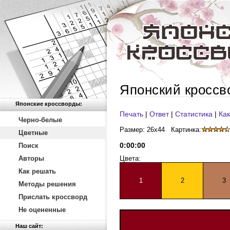
Японский кроссв
Японские кроссворды:
Печать
|
Ответ
|
Статистика
|
Как
Черно-белые
Размер: 26x44
Картинка:
Цветные
0
:
00
:
00
Поиск
Авторы
Цвета:
Как решать
1
2
3
Методы решения
Прислать кроссворд
Не оцененные
Наш сайт: