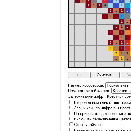
1
1
1
1
3
2
1
3
1
1
1
1
1
4
3
1
1
1
1
1
1
1
1
1
1
1
1
1
1
1
1
1
1
1
1
1
1
1
1
1
1
1
1
1
1
1
1
2
1
3
1
1
1
Размер кроссворда:
Пометка пустой клетки:
Зачеркивание цифр:
Второй левый клик ставит крес
Левый клик по цифре выбирает
Игнорировать цвет при клике п
Включить переключение цветов
Скрыть таймер
Развернуть кроссворд на весь 