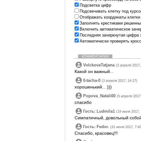
Подсветка цифр
Подсвечивать клетку под курс
Отображать координаты клетки
Заполнять крестиками решенны
Включить автоматическое заче
Последняя зачеркнутая цифра 
Автоматически проверять крос
КОММЕНТАРИИ
VolckovaTatjana
(3 апреля 2017,
Какой он важный...
0-tacha-0
(3 апреля 2017, 14:17)
хорошенький... )))
Popova_Natali00
(5 апреля 2017,
спасибо
Гость: Ludmila1
(19 июля 2017, 
Симпатичный, довольный собой
Гость: Fedor.
(31 июля 2017, 7:40
Спасибо, красовец!!!