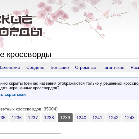
е кроссворды
Маленькие
Средние
Большие
Огромные
Гигантские
Рас
нию скрыты (сейчас названия отображаются только у решенных кроссво
 для нерешенных кроссвордов?
ить скрытыми
цветных кроссвордов: 35004)
235
1236
1237
1238
1239
1240
1241
1242
1243