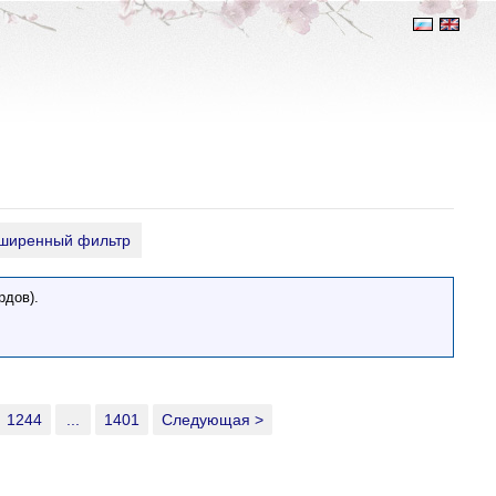
ширенный фильтр
рдов).
1244
...
1401
Следующая >