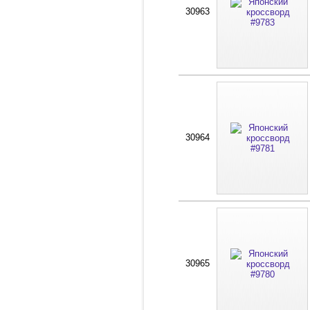
30963
30964
30965