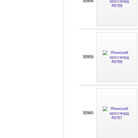
30958
30959
30960