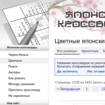
Цветные японски
Японские кроссворды:
Все размеры
Крохотные
Черно-белые
Цветные
Названия кроссвордов по умолча
Поиск
Включить отображение названий
Да, включить
Нет, остав
Авторы
Как решать
Страница: 1239 из 1401 (всего 
Методы решения
< Предыдущая
1
...
1
Прислать кроссворд
Не оцененные
Наш сайт: