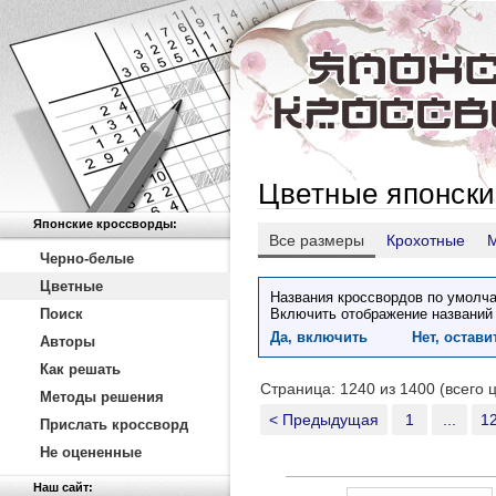
Цветные японски
Японские кроссворды:
Все размеры
Крохотные
Черно-белые
Цветные
Названия кроссвордов по умолча
Поиск
Включить отображение названий
Да, включить
Нет, остав
Авторы
Как решать
Страница: 1240 из 1400 (всего 
Методы решения
< Предыдущая
1
...
1
Прислать кроссворд
Не оцененные
Наш сайт: