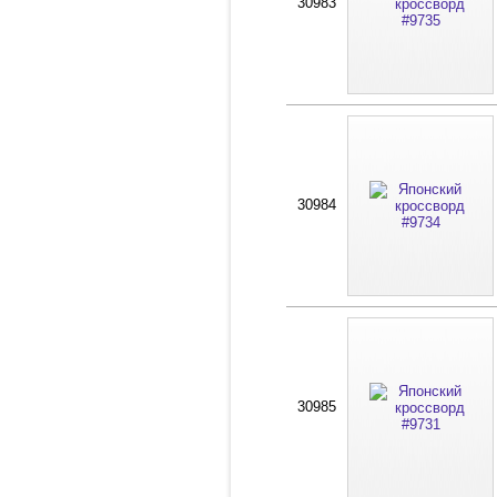
30983
30984
30985