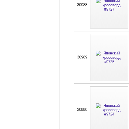
30988
30989
30990