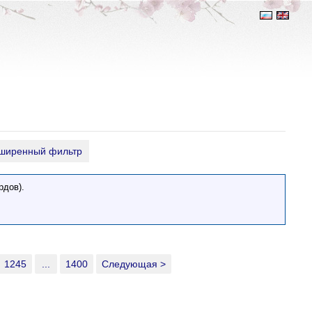
ширенный фильтр
рдов).
1245
...
1400
Следующая >