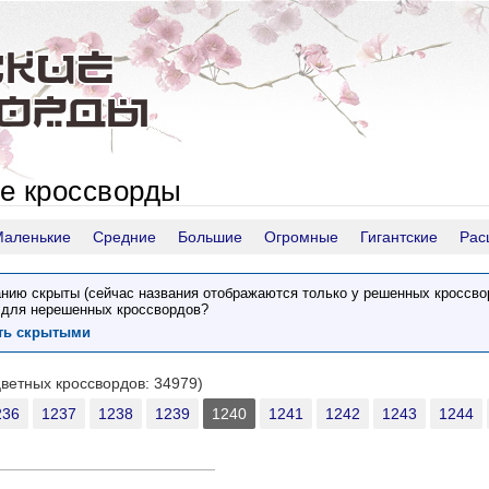
е кроссворды
Маленькие
Средние
Большие
Огромные
Гигантские
Рас
нию скрыты (сейчас названия отображаются только у решенных кроссво
 для нерешенных кроссвордов?
ить скрытыми
цветных кроссвордов: 34979)
236
1237
1238
1239
1240
1241
1242
1243
1244