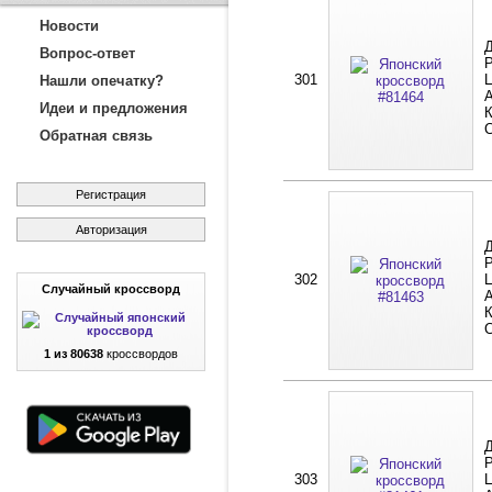
Новости
Д
Вопрос-ответ
Р
301
Ц
Нашли опечатку?
А
Идеи и предложения
К
Обратная связь
Регистрация
Авторизация
Д
Р
302
Ц
Случайный кроссворд
А
К
1 из 80638
кроссвордов
Д
Р
303
Ц