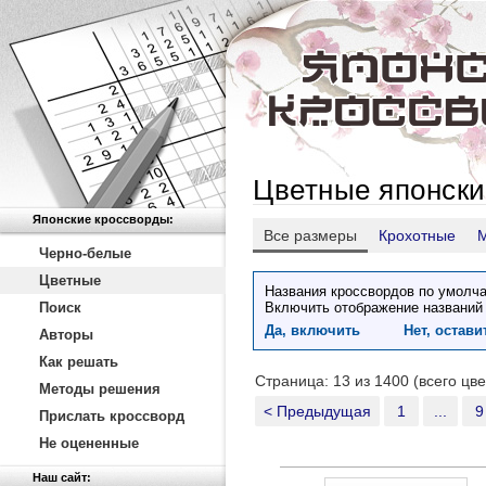
Цветные японски
Японские кроссворды:
Все размеры
Крохотные
Черно-белые
Цветные
Названия кроссвордов по умолча
Поиск
Включить отображение названий
Да, включить
Нет, остав
Авторы
Как решать
Страница: 13 из 1400 (всего цв
Методы решения
< Предыдущая
1
...
9
Прислать кроссворд
Не оцененные
Наш сайт: