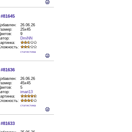
#81645
обавлен:
26.06.26
азмер:
25x45
ветов:
9
втор:
DmiNN
артинка:
Сложность:
cтатистика
#81636
обавлен:
26.06.26
азмер:
45x45
ветов:
5
втор:
imari13
артинка:
Сложность:
cтатистика
#81633