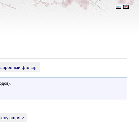
ширенный фильтр
рдов).
ледующая >