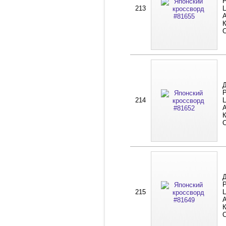
Р
213
Ц
А
К
Д
Р
214
Ц
А
К
Д
Р
215
Ц
А
К