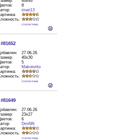
азмер:
45x45
ветов:
8
втор:
imari13
артинка:
Сложность:
cтатистика
#81652
обавлен:
27.06.26
азмер:
40x30
ветов:
5
втор:
Makotorito
артинка:
Сложность:
cтатистика
#81649
обавлен:
27.06.26
азмер:
23x27
ветов:
6
втор:
DmiNN
артинка:
Сложность:
cтатистика