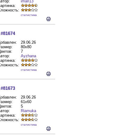
втор:
imari13
артинка:
Сложность:
cтатистика
#81674
обавлен:
29.06.26
азмер:
80x80
ветов:
7
втор:
Ayzhana
артинка:
Сложность:
cтатистика
#81673
обавлен:
29.06.26
азмер:
61x60
ветов:
5
втор:
Riamuka
артинка:
Сложность:
cтатистика