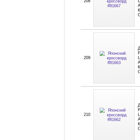
208
Ц
А
К
Д
Р
209
Ц
А
К
Д
Р
210
Ц
А
К