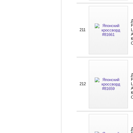
Д
Р
211
Ц
А
К
Д
Р
212
Ц
А
К
Д