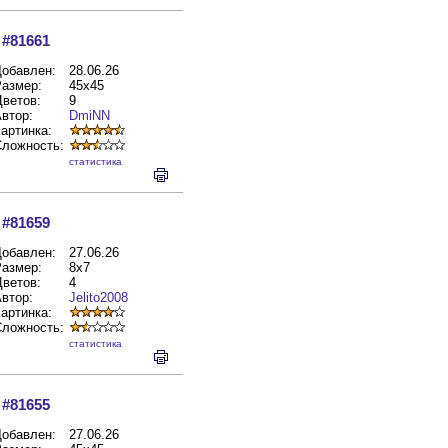
#81661
обавлен:
28.06.26
азмер:
45x45
ветов:
9
втор:
DmiNN
артинка:
Сложность:
cтатистика
#81659
обавлен:
27.06.26
азмер:
8x7
ветов:
4
втор:
Jelito2008
артинка:
Сложность:
cтатистика
#81655
обавлен:
27.06.26