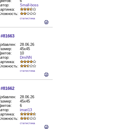
ветов:
6
втор:
Small-boss
артинка:
Сложность:
cтатистика
#81663
обавлен:
28.06.26
азмер:
45x45
ветов:
10
втор:
DmiNN
артинка:
Сложность:
cтатистика
#81662
обавлен:
28.06.26
азмер:
45x45
ветов:
6
втор:
imari13
артинка:
Сложность:
cтатистика