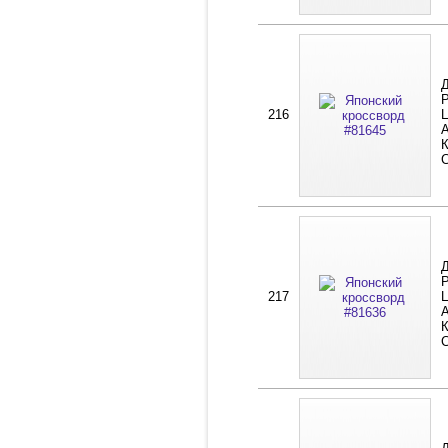
Д
Р
216
Ц
А
К
Д
Р
217
Ц
А
К