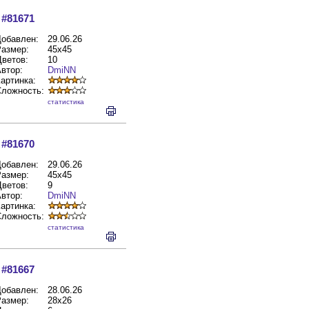
#81671
обавлен:
29.06.26
азмер:
45x45
ветов:
10
втор:
DmiNN
артинка:
Сложность:
cтатистика
#81670
обавлен:
29.06.26
азмер:
45x45
ветов:
9
втор:
DmiNN
артинка:
Сложность:
cтатистика
#81667
обавлен:
28.06.26
азмер:
28x26