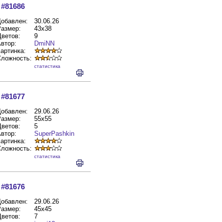
#81686
обавлен:
30.06.26
азмер:
43x38
ветов:
9
втор:
DmiNN
артинка:
Сложность:
cтатистика
#81677
обавлен:
29.06.26
азмер:
55x55
ветов:
5
втор:
SuperPashkin
артинка:
Сложность:
cтатистика
#81676
обавлен:
29.06.26
азмер:
45x45
ветов:
7