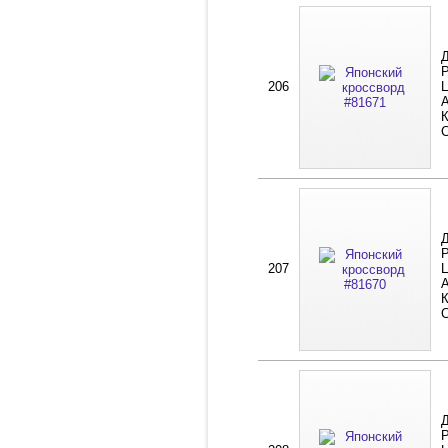
Д
Р
206
Ц
А
К
Д
Р
207
Ц
А
К
Д
Р