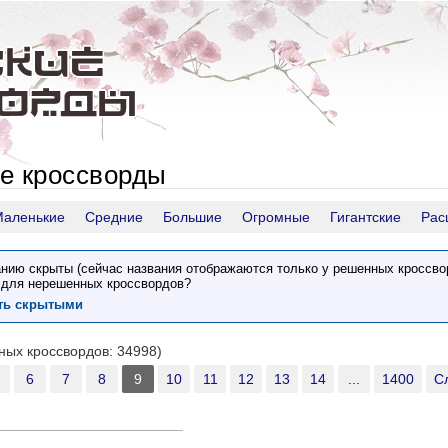
е кроссворды
Маленькие
Средние
Большие
Огромные
Гигантские
Рас
нию скрыты (сейчас названия отображаются только у решенных кроссво
 для нерешенных кроссвордов?
ить скрытыми
тных кроссвордов: 34998)
6
7
8
9
10
11
12
13
14
...
1400
С