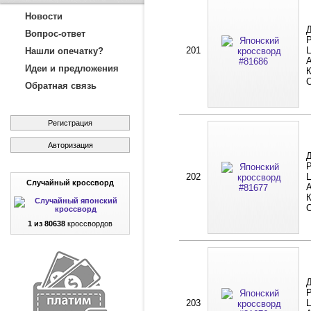
Новости
Д
Вопрос-ответ
Р
201
Ц
Нашли опечатку?
А
Идеи и предложения
К
Обратная связь
Регистрация
Авторизация
Д
Р
202
Ц
Случайный кроссворд
А
К
1 из 80638
кроссвордов
Д
Р
203
Ц