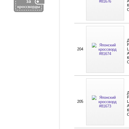
А
К
Д
Р
204
Ц
А
К
Д
Р
205
Ц
А
К