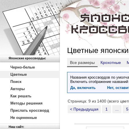
Цветные японски
Японские кроссворды:
Все размеры
Крохотные
Черно-белые
Цветные
Названия кроссвордов по умолча
Поиск
Включить отображение названий
Да, включить
Нет, остав
Авторы
Как решать
Страница: 9 из 1400 (всего цве
Методы решения
< Предыдущая
1
...
5
Прислать кроссворд
Не оцененные
Наш сайт: