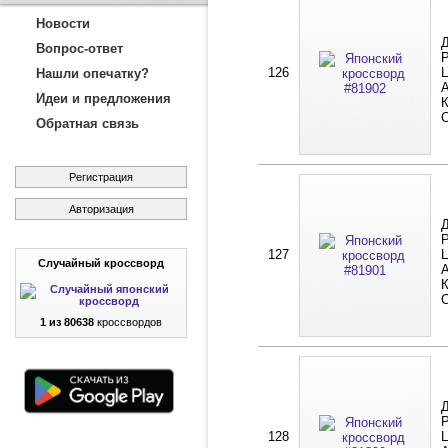
Новости
Д
Вопрос-ответ
Р
126
Ц
Нашли опечатку?
А
Идеи и предложения
К
Обратная связь
Регистрация
Авторизация
Д
Р
127
Ц
Случайный кроссворд
А
К
1 из 80638
кроссвордов
Д
Р
128
Ц