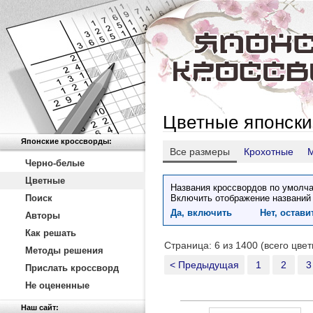
Цветные японски
Японские кроссворды:
Все размеры
Крохотные
Черно-белые
Цветные
Названия кроссвордов по умолча
Поиск
Включить отображение названий
Да, включить
Нет, остав
Авторы
Как решать
Страница: 6 из 1400 (всего цве
Методы решения
< Предыдущая
1
2
3
Прислать кроссворд
Не оцененные
Наш сайт: